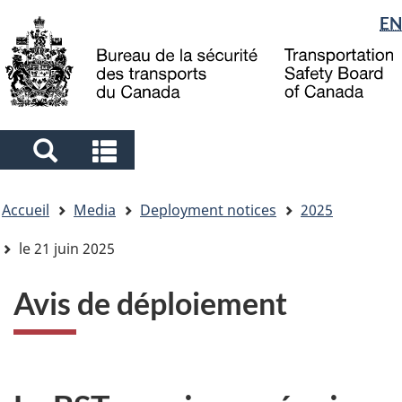
Sélection
EN
Skip
Skip
Passer
to
to
à
de
main
"About
la
la
content
government"
version
langue
HTML
simplifiée
Search
Search
and
and
Vous
menus
menus
Accueil
Media
Deployment notices
2025
êtes
ici
le 21 juin 2025
Avis de déploiement