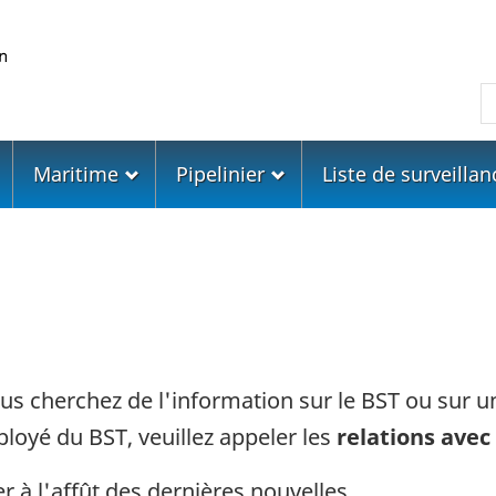
Skip
Skip
Passer
to
to
à
main
"About
la
R
content
government"
version
HTML
simplifiée
Maritime
Pipelinier
Liste de surveillan
vous cherchez de l'information sur le BST ou sur
loyé du BST, veuillez appeler les
relations avec
r à l'affût des dernières nouvelles.