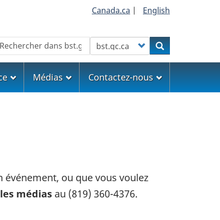
Canada.ca
|
English
echercher
Customize your search
Rechercher
ce
Médias
Contactez-nous
 un événement, ou que vous voulez
 les médias
au
(819) 360-4376
.