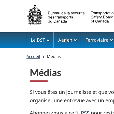
Sélection
de
la
langue
Menu
Le BST
Aérien
Ferroviaire
Vous
Accueil
Médias
êtes
ici
Médias
Si vous êtes un journaliste et que 
organiser une entrevue avec un emp
Abonnez-vous à ce
fil RSS
pour reste