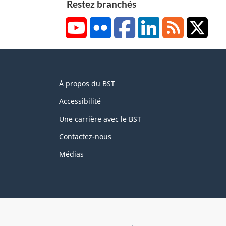
Restez branchés
YouTube
Flickr
Facebook
LinkedIn
RSS
X/Tw
About
À propos du BST
this
site
Accessibilité
Une carrière avec le BST
Contactez-nous
Médias
About
Brand