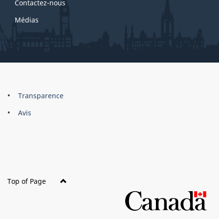
Contactez-nous
Médias
About
Brand
Transparence
this
Avis
site
Top of Page