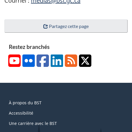
Courriel :
medias@bst.gc.ca
Partagez cette page
Restez branchés
YouTube
Flickr
Facebook
LinkedIn
RSS
X/Twitter
About
À propos du BST
this
site
Accessibilité
Une carrière avec le BST