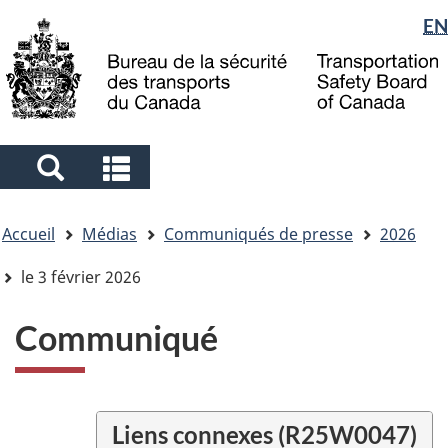
Sélection
EN
Skip
Skip
Passer
to
to
à
de
main
"About
la
la
content
government"
version
langue
HTML
simplifiée
Search
Search
and
and
Vous
menus
menus
Accueil
Médias
Communiqués de presse
2026
êtes
ici
le 3 février 2026
Communiqué
Liens connexes (R25W0047)