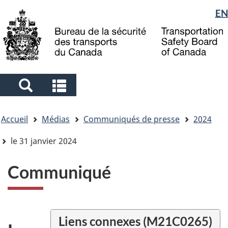
Sélection
EN
Skip
Skip
Passer
to
to
à
de
main
"About
la
la
content
government"
version
langue
HTML
simplifiée
Search
Search
and
and
Vous
menus
menus
Accueil
Médias
Communiqués de presse
2024
êtes
ici
le 31 janvier 2024
Communiqué
Liens connexes (M21C0265)