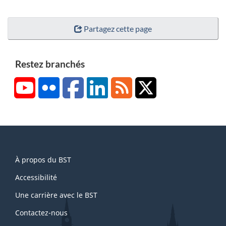
Partagez cette page
Restez branchés
YouTube
Flickr
Facebook
LinkedIn
RSS
X/Twitter
About
À propos du BST
this
site
Accessibilité
Une carrière avec le BST
Contactez-nous