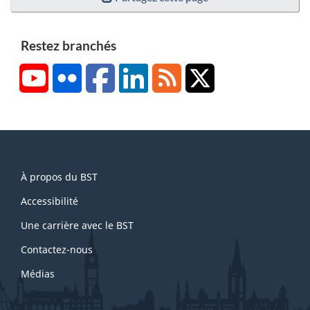
Restez branchés
YouTube
Flickr
Facebook
LinkedIn
RSS
X/Twitter
About
À propos du BST
this
site
Accessibilité
Une carrière avec le BST
Contactez-nous
Médias