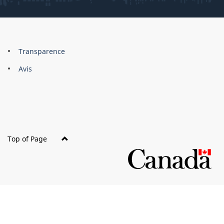
About
Brand
Transparence
this
Avis
site
Top of Page