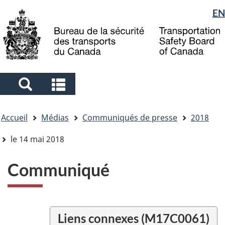
Sélection
EN
Skip
Skip
Passer
to
to
à
de
main
"About
la
la
content
government"
version
langue
HTML
simplifiée
Search
Search
and
and
Vous
menus
menus
Accueil
Médias
Communiqués de presse
2018
êtes
ici
le 14 mai 2018
Communiqué
Liens connexes (M17C0061)