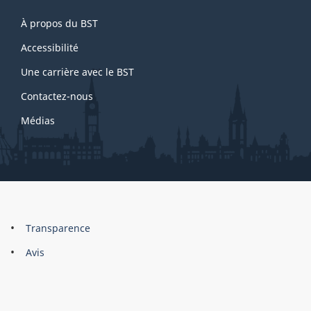
p
e
About
a
6
À propos du BST
this
g
site
Accessibilité
e
Une carrière avec le BST
7
Contactez-nous
Médias
About
Brand
Transparence
this
Avis
site