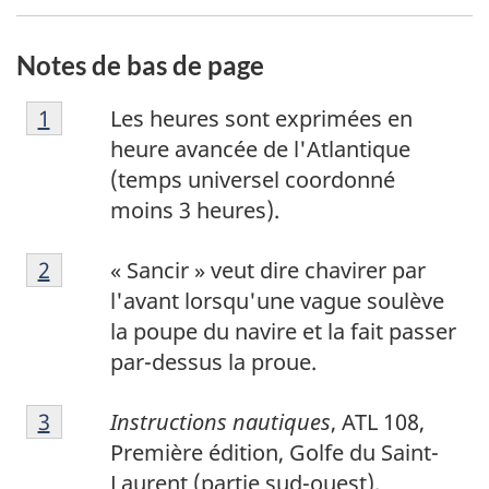
Notes de bas de page
N
Retour à la référence de la note de bas de p
1
Les heures sont exprimées en
o
heure avancée de l'Atlantique
t
(temps universel coordonné
e
moins 3 heures).
d
N
e
Retour à la référence de la note de bas de p
2
« Sancir » veut dire chavirer par
o
b
l'avant lorsqu'une vague soulève
t
a
la poupe du navire et la fait passer
e
s
par-dessus la proue.
d
d
N
e
e
Retour à la référence de la note de bas de p
3
Instructions nautiques
, ATL 108,
o
b
p
Première édition, Golfe du Saint-
t
a
a
Laurent (partie sud-ouest),