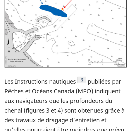
Note de bas de page
3
Les Instructions nautiques
publiées par
Pêches et Océans Canada (MPO) indiquent
aux navigateurs que les profondeurs du
chenal (figures 3 et 4) sont obtenues grâce à
des travaux de dragage d'entretien et
qu'elles pourraient être moindres que prévu