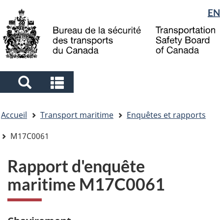
Sélection
EN
Skip
Skip
Passer
to
to
à
de
main
"About
la
la
content
government"
version
langue
HTML
simplifiée
Search
Search
and
and
Vous
menus
menus
Accueil
Transport maritime
Enquêtes et rapports
êtes
ici
M17C0061
Rapport d'enquête
maritime M17C0061