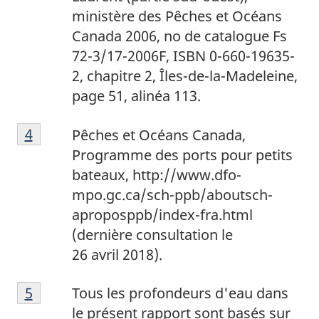
e
s
g
ministère des Pêches et Océans
d
d
e
Canada 2006, no de catalogue Fs
e
e
1
72-3/17-2006F, ISBN 0-660-19635-
b
p
2, chapitre 2, Îles-de-la-Madeleine,
a
a
page 51, alinéa 113.
s
g
N
d
e
Retour à la référence de la note de bas de p
4
Pêches et Océans Canada,
o
e
2
Programme des ports pour petits
t
p
bateaux, http://www.dfo-
e
a
mpo.gc.ca/sch-ppb/aboutsch-
d
g
aproposppb/index-fra.html
e
e
(dernière consultation le
b
3
26 avril 2018).
a
N
s
Retour à la référence de la note de bas de p
5
Tous les profondeurs d'eau dans
o
d
le présent rapport sont basés sur