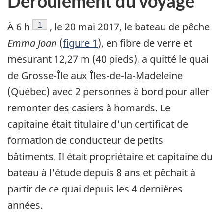
Déroulement du voyage
Note de bas de page
1
À 6 h
, le 20 mai 2017, le bateau de pêche
Emma Joan
(
figure 1
), en fibre de verre et
mesurant 12,27 m (40 pieds), a quitté le quai
de Grosse-Île aux Îles-de-la-Madeleine
(Québec) avec 2 personnes à bord pour aller
remonter des casiers à homards. Le
capitaine était titulaire d'un certificat de
formation de conducteur de petits
bâtiments. Il était propriétaire et capitaine du
bateau à l'étude depuis 8 ans et pêchait à
partir de ce quai depuis les 4 dernières
années.