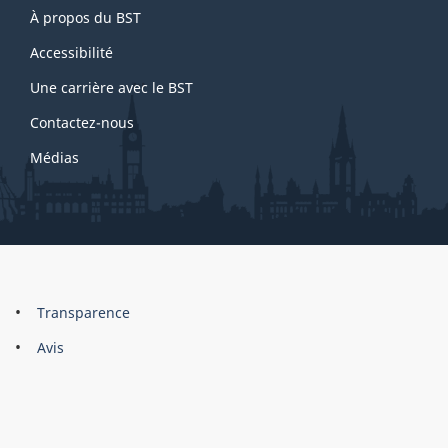
À propos du BST
this
site
Accessibilité
Une carrière avec le BST
Contactez-nous
Médias
About
Brand
Transparence
this
Avis
site