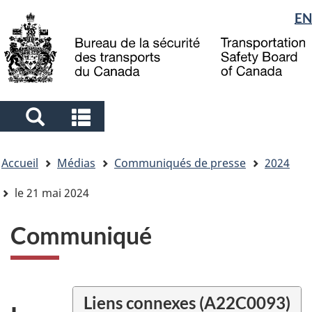
Sélection
EN
Skip
Skip
Passer
to
to
à
de
main
"About
la
la
content
government"
version
langue
HTML
simplifiée
Search
Search
and
and
Vous
menus
menus
Accueil
Médias
Communiqués de presse
2024
êtes
ici
le 21 mai 2024
Communiqué
Liens connexes (A22C0093)