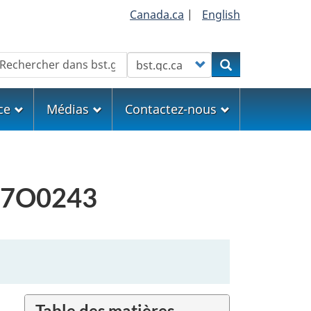
Canada.ca
|
English
echercher
Customize your search
Rechercher
ce
Médias
Contactez-nous
A17O0243
Table des matières