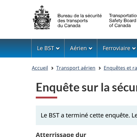
Sélection
de
la
langue
Menu
Le BST
Aérien
Ferroviaire
Vous
Accueil
Transport aérien
Enquêtes et r
êtes
ici
Enquête sur la séc
Le BST a terminé cette enquête. Le 
Atterrissage dur