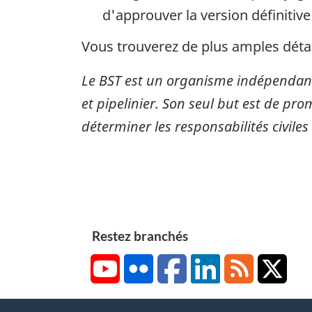
d'approuver la version définitive
Vous trouverez de plus amples détai
Le BST est un organisme indépendant
et pipelinier. Son seul but est de pro
déterminer les responsabilités civiles
Restez branchés
YouTube
Flickr
Facebook
LinkedIn
RSS
X/Tw