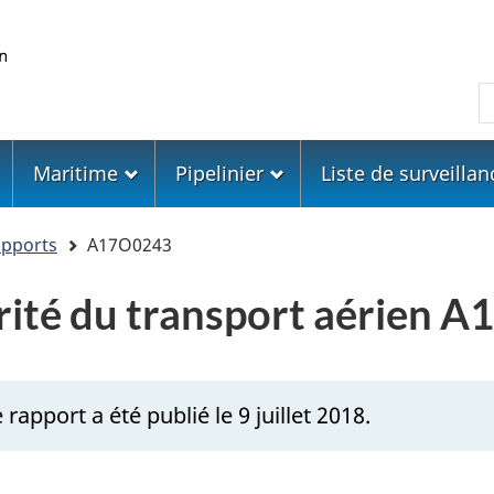
Skip
Skip
Passer
to
to
à
main
"About
la
R
content
government"
version
HTML
simplifiée
Maritime
Pipelinier
Liste de surveillan
apports
A17O0243
urité du transport aérien 
rapport a été publié le 9 juillet 2018.