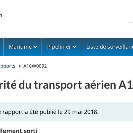
Skip
Skip
Passer
to
to
à
main
"About
la
R
content
government"
version
HTML
simplifiée
Maritime
Pipelinier
Liste de surveillan
apports
A16W0092
urité du transport aérien
 rapport a été publié le 29 mai 2018.
llement sorti