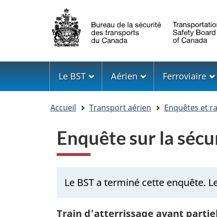
Sélection
de
la
langue
Menu
Le BST
Aérien
Ferroviaire
Vous
Accueil
Transport aérien
Enquêtes et r
êtes
ici
Enquête sur la séc
Le BST a terminé cette enquête. Le
Train d'atterrissage avant partie