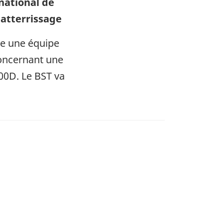
national de
’atterrissage
ie une équipe
concernant une
900D. Le BST va