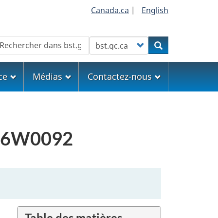
Canada.ca
|
English
echercher
Customize your search
Rechercher
ce
Médias
Contactez-nous
 A16W0092
Table des matières