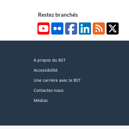
Restez branchés
YouTube
Flickr
Facebook
LinkedIn
RSS
X/Tw
About
À propos du BST
this
site
Accessibilité
Une carrière avec le BST
Contactez-nous
Médias