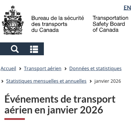
Sélection
EN
Skip
Skip
Passer
to
to
à
de
main
"About
la
la
content
government"
version
langue
HTML
simplifiée
Search
Search
and
and
Vous
menus
menus
Accueil
Transport aérien
Données et statistiques
êtes
ici
Statistiques mensuelles et annuelles
janvier 2026
Événements de transport
aérien en janvier 2026