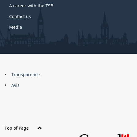
A career with the TSB
Contact us
Media
About
Brand
Transparence
this
Avis
site
Top of Page