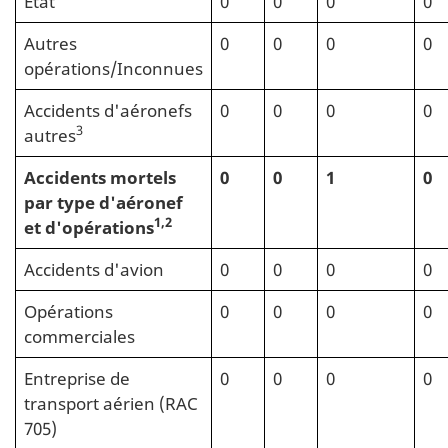
État
0
0
0
0
Autres
0
0
0
0
opérations/Inconnues
Accidents d'aéronefs
0
0
0
0
3
autres
Accidents mortels
0
0
1
0
par type d'aéronef
1,2
et d'opérations
Accidents d'avion
0
0
0
0
Opérations
0
0
0
0
commerciales
Entreprise de
0
0
0
0
transport aérien (RAC
705)