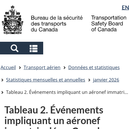
Sélection
EN
Skip
Skip
Passer
to
to
à
de
main
"About
la
la
content
government"
version
langue
HTML
simplifiée
Search
Search
and
and
Vous
menus
menus
Accueil
Transport aérien
Données et statistiques
êtes
ici
Statistiques mensuelles et annuelles
janvier 2026
Tableau 2. Événements impliquant un aéronef immatriculé au Canada, janvier 2026
Tableau 2. Événements
impliquant un aéronef