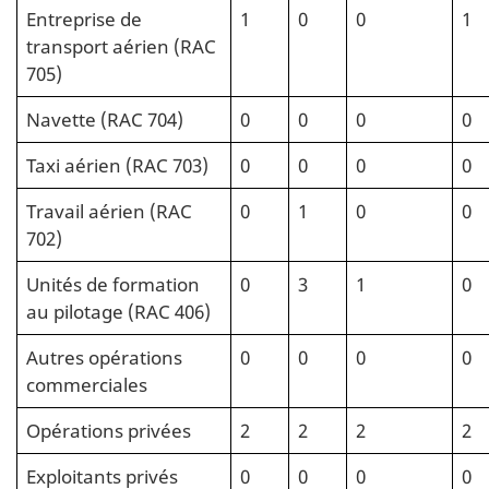
Entreprise de
1
0
0
1
transport aérien (RAC
705)
Navette (RAC 704)
0
0
0
0
Taxi aérien (RAC 703)
0
0
0
0
Travail aérien (RAC
0
1
0
0
702)
Unités de formation
0
3
1
0
au pilotage (RAC 406)
Autres opérations
0
0
0
0
commerciales
Opérations privées
2
2
2
2
Exploitants privés
0
0
0
0