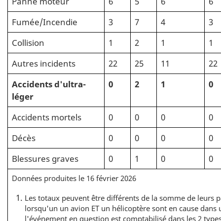
Panne moteur
6
5
6
6
Fumée/Incendie
3
7
4
3
Collision
1
2
1
1
Autres incidents
22
25
11
22
Accidents d'ultra-
0
2
1
0
léger
Accidents mortels
0
0
0
0
Décès
0
0
0
0
Blessures graves
0
1
0
0
Données produites le 16 février 2026
Les totaux peuvent être différents de la somme de leurs p
lorsqu'un un avion ET un hélicoptère sont en cause dan
l'événement en question est comptabilisé dans les 2 types