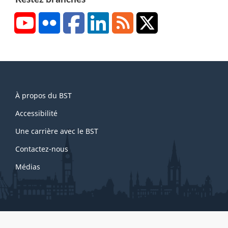
YouTube
Flickr
Facebook
LinkedIn
RSS
X/Twitter
About
À propos du BST
this
site
Accessibilité
Une carrière avec le BST
Contactez-nous
Médias