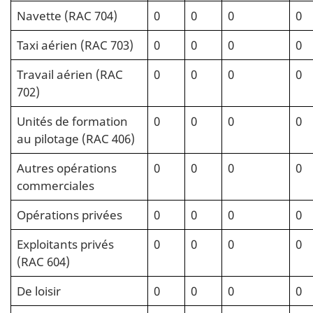
Navette (RAC 704)
0
0
0
0
Taxi aérien (RAC 703)
0
0
0
0
Travail aérien (RAC
0
0
0
0
702)
Unités de formation
0
0
0
0
au pilotage (RAC 406)
Autres opérations
0
0
0
0
commerciales
Opérations privées
0
0
0
0
Exploitants privés
0
0
0
0
(RAC 604)
De loisir
0
0
0
0