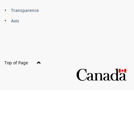
About
Brand
Transparence
this
Avis
site
Top of Page