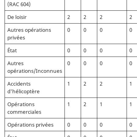
(RAC 604)
De loisir
2
2
2
2
Autres opérations
0
0
0
0
privées
État
0
0
0
0
Autres
0
0
0
0
opérations/Inconnues
Accidents
1
2
2
1
d'hélicoptère
Opérations
1
2
1
1
commerciales
Opérations privées
0
0
0
0