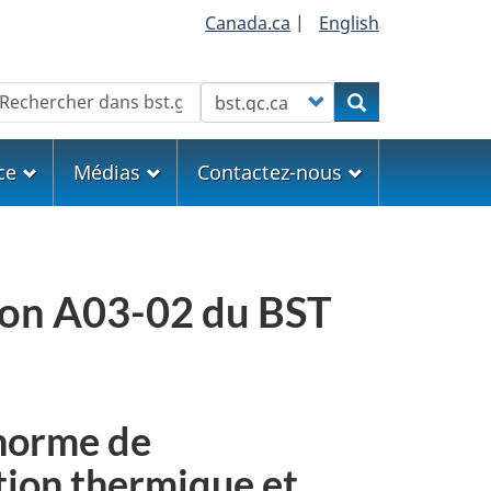
Canada.ca
|
English
echercher
Customize your search
Rechercher
ce
Médias
Contactez-nous
ion A03-02 du BST
 norme de
ation thermique et