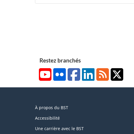
Restez branchés
YouTube
Flickr
Facebook
LinkedIn
RSS
X/Tw
About
À propos du BST
this
site
Accessibilité
Une carrière avec le BST