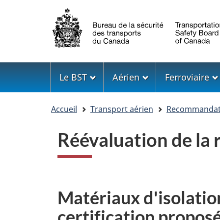
Sélection
de
la
langue
Menu
Le BST
Aérien
Ferroviaire
Vous
Accueil
Transport aérien
Recommandati
êtes
ici
Réévaluation de la
Matériaux d'isolatio
certification propos