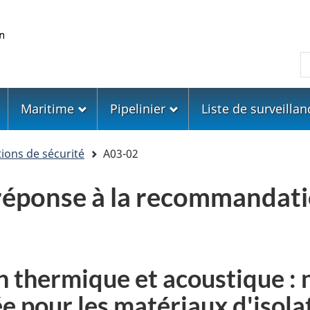
Skip
Skip
Passer
to
to
à
main
"About
la
R
content
government"
version
HTML
simplifiée
Maritime
Pipelinier
Liste de surveillan
ons de sécurité
A03-02
 réponse à la recommandat
n thermique et acoustique :
ée pour les matériaux d'isol