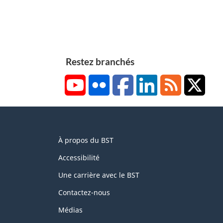
Restez branchés
YouTube
Flickr
Facebook
LinkedIn
RSS
X/Tw
About
À propos du BST
this
site
Accessibilité
Une carrière avec le BST
Contactez-nous
Médias