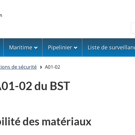
Skip
Skip
Passer
to
to
à
main
"About
la
R
content
government"
version
HTML
simplifiée
Maritime
Pipelinier
Liste de surveillan
ons de sécurité
A01-02
01-02 du BST
lité des matériaux