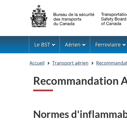
Sélection
de
la
langue
Menu
Le BST
Aérien
Ferroviaire
Vous
Accueil
Transport aérien
Recommandati
êtes
ici
Recommandation A
Normes d'inflammabi