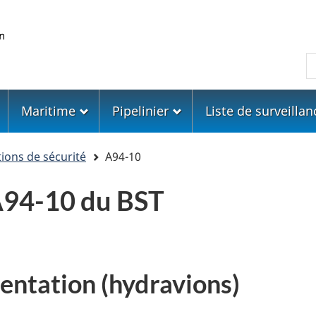
Skip
Skip
Passer
to
to
à
main
"About
la
R
content
government"
version
HTML
simplifiée
Maritime
Pipelinier
Liste de surveillan
ons de sécurité
A94-10
94-10 du BST
entation (hydravions)