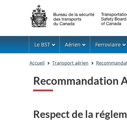
Sélection
de
la
langue
Menu
Le BST
Aérien
Ferroviaire
Vous
Accueil
Transport aérien
Recommandati
êtes
ici
Recommandation A
Respect de la réglem