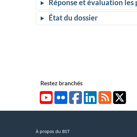
Restez branchés
YouTube
Flickr
Facebook
LinkedIn
RSS
X/Tw
About
À propos du BST
this