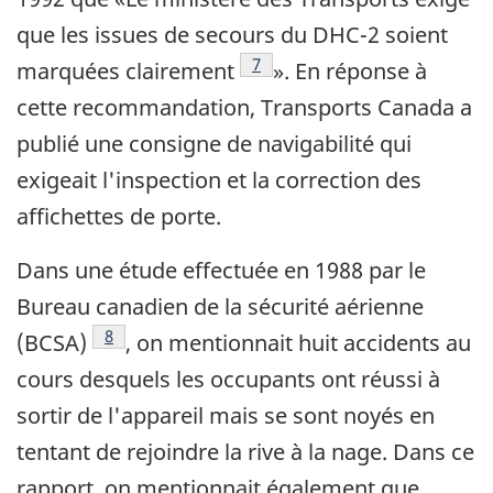
que les issues de secours du DHC-2 soient
Note de bas de page
7
marquées clairement
». En réponse à
cette recommandation, Transports Canada a
publié une consigne de navigabilité qui
exigeait l'inspection et la correction des
affichettes de porte.
Dans une étude effectuée en 1988 par le
Bureau canadien de la sécurité aérienne
Note de bas de page
8
(BCSA)
, on mentionnait huit accidents au
cours desquels les occupants ont réussi à
sortir de l'appareil mais se sont noyés en
tentant de rejoindre la rive à la nage. Dans ce
rapport, on mentionnait également que