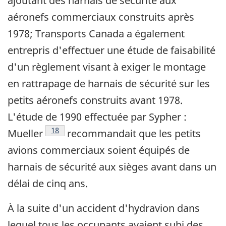
ajoutant des harnais de sécurité aux
aéronefs commerciaux construits après
1978; Transports Canada a également
entrepris d'effectuer une étude de faisabilité
d'un règlement visant à exiger le montage
en rattrapage de harnais de sécurité sur les
petits aéronefs construits avant 1978.
L'étude de 1990 effectuée par Sypher :
Note de bas de page
18
Mueller
recommandait que les petits
avions commerciaux soient équipés de
harnais de sécurité aux sièges avant dans un
délai de cinq ans.
À la suite d'un accident d'hydravion dans
lequel tous les occupants avaient subi des