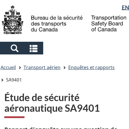
Sélection
EN
Skip
Skip
Passer
to
to
à
de
main
"About
la
la
content
government"
version
langue
HTML
simplifiée
Search
Search
and
and
Vous
menus
menus
Accueil
Transport aérien
Enquêtes et rapports
êtes
ici
SA9401
Étude de sécurité
aéronautique SA9401