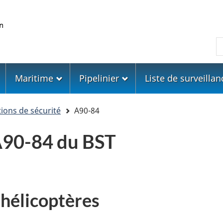
Skip
Skip
Passer
to
to
à
main
"About
la
R
content
government"
version
HTML
simplifiée
Maritime
Pipelinier
Liste de surveillan
ons de sécurité
A90-84
90-84 du BST
 hélicoptères