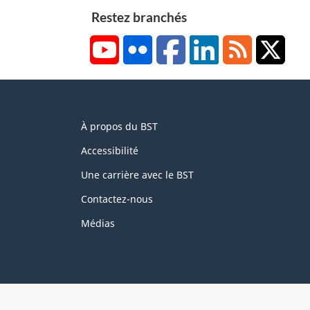
a
Restez branchés
a
s
g
YouTube
Flickr
Facebook
LinkedIn
RSS
X/Tw
d
e
e
1
p
About
a
À propos du BST
this
g
site
Accessibilité
e
2
Une carrière avec le BST
Contactez-nous
Médias