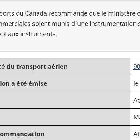
nsports du Canada recommande que le ministère d
commerciales soient munis d'une instrumentation 
ol aux instruments.
té du transport aérien
9
ion a été émise
le
Ao
M
recommandation
At