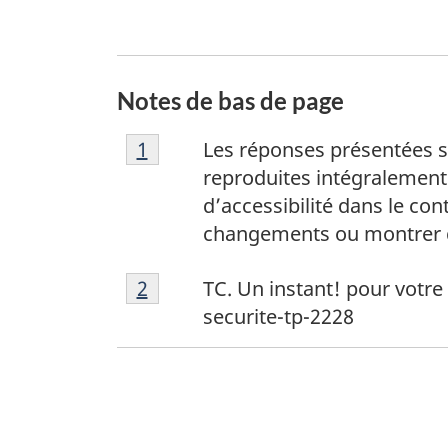
Notes de bas de page
N
Retour à la référence de la note 
1
Les réponses présentées s
o
reproduites intégralement.
t
d’accessibilité dans le con
e
changements ou montrer qu’
d
N
e
Retour à la référence de la note 
2
TC. Un instant! pour votre 
o
b
securite-tp-2228
t
a
e
s
d
d
e
e
b
p