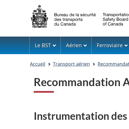
Sélection
de
la
langue
Menu
Le BST
Aérien
Ferroviaire
Vous
Accueil
Transport aérien
Recommandati
êtes
ici
Recommandation A
Instrumentation des