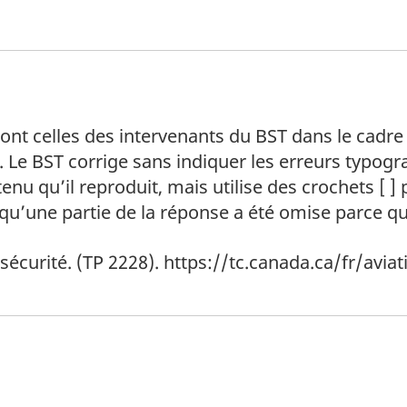
de bas de page
ont celles des intervenants du BST dans le cadre
 Le BST corrige sans indiquer les erreurs typog
tenu qu’il reproduit, mais utilise des crochets [ ]
une partie de la réponse a été omise parce qu’e
de bas de page
sécurité. (TP 2228). https://tc.canada.ca/fr/avia