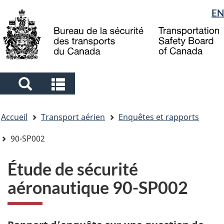
Sélection
EN
Skip
Skip
Passer
to
to
à
de
main
"About
la
la
content
government"
version
langue
HTML
simplifiée
Search
Search
and
and
Vous
menus
menus
Accueil
Transport aérien
Enquêtes et rapports
êtes
ici
90-SP002
Étude de sécurité
aéronautique 90-SP002