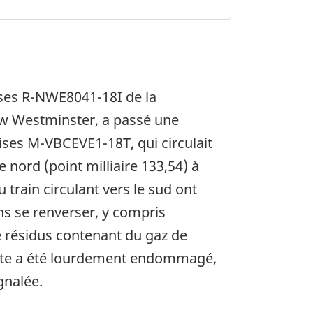
ises R-NWE8041-18I de la
New Westminster, a passé une
dises M-VBCEVE1-18T, qui circulait
e nord (point milliaire 133,54) à
rain circulant vers le sud ont
ans se renverser, y compris
e résidus contenant du gaz de
e tête a été lourdement endommagé,
gnalée.