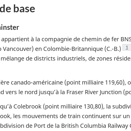
de base
inster
appartient à la compagnie de chemin de fer BNSF
1
 Vancouver) en Colombie-Britannique (C.-B.)
élange de districts industriels, de zones résident
re canado-américaine (point milliaire 119,60), où
d vers le nord jusqu’à la Fraser River Junction (po
squ’à Colebrook (point milliaire 130,80), la subdi
brook, les mouvements de train continuent sur un
subdivision de Port de la British Columbia Railwa