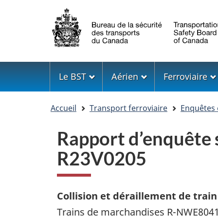
Sélection
de
la
langue
Menu
Le BST
Aérien
Ferroviaire
Vous
Accueil
Transport ferroviaire
Enquêtes 
êtes
ici
Rapport d’enquête s
R23V0205
Collision et déraillement de train
Trains de marchandises R-NWE8041