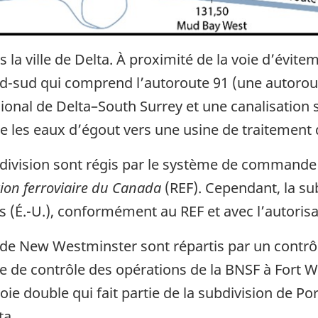
 la ville de Delta. À proximité de la voie d’évitem
rd-sud qui comprend l’autoroute 91 (une autoro
égional de Delta–South Surrey et une canalisation
e les eaux d’égout vers une usine de traitement
ivision sont régis par le système de commande ce
ion ferroviaire du Canada
(REF). Cependant, la su
is (É.-U.), conformément au REF et avec l’autori
e New Westminster sont répartis par un contrôleu
e de contrôle des opérations de la BNSF à Fort Wo
e double qui fait partie de la subdivision de Por
ta.