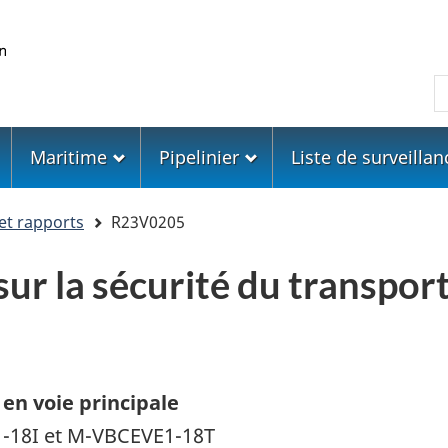
Skip
Skip
Passer
to
to
à
main
"About
la
R
content
government"
version
HTML
simplifiée
Maritime
Pipelinier
Liste de surveillan
et rapports
R23V0205
ur la sécurité du transport
 en voie principale
-18I et M-VBCEVE1-18T