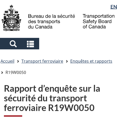
Sélection
EN
Skip
Skip
Passer
to
to
à
de
main
"About
la
la
content
government"
version
langue
HTML
simplifiée
Search
Search
and
and
Vous
menus
menus
Accueil
Transport ferroviaire
Enquêtes et rapports
êtes
ici
R19W0050
Rapport d’enquête sur la
sécurité du transport
ferroviaire R19W0050