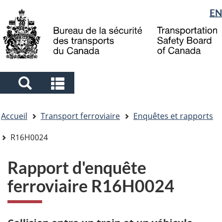
Sélection
EN
Skip
Skip
Passer
to
to
à
de
main
"About
la
la
content
government"
version
langue
HTML
simplifiée
Search
Search
and
and
Vous
menus
menus
Accueil
Transport ferroviaire
Enquêtes et rapports
êtes
ici
R16H0024
Rapport d'enquête
ferroviaire R16H0024