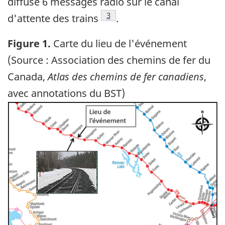
diffusé 6 messages radio sur le canal
Note de bas de page
3
d'attente des trains
.
Figure 1.
Carte du lieu de l'événement
(Source : Association des chemins de fer du
Canada,
Atlas des chemins de fer canadiens
,
avec annotations du BST)
Image