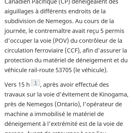
Canadien Pacifique (CP) déneigeaient des
aiguillages à différents endroits de la
subdivision de Nemegos. Au cours de la
journée, le contremaître avait reçu 5 permis
d'occuper la voie (POV) du contrôleur de la
circulation ferroviaire (CCF), afin d'assurer la
protection du matériel de déneigement et du
véhicule rail-route 53705 (le véhicule).
Note de bas de page
1
Vers 15 h
, après avoir effectué des
travaux sur la voie d'évitement de Kinogama,
près de Nemegos (Ontario), l'opérateur de
machine a immobilisé le matériel de
déneigement à l'extrémité est de la voie de