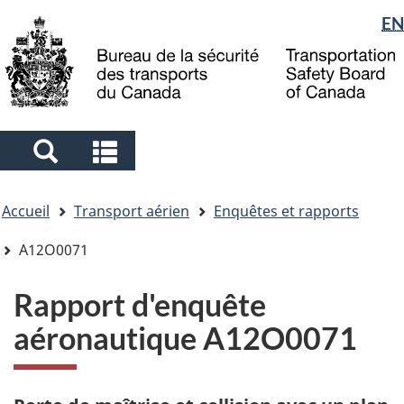
Sélection
EN
Skip
Skip
Passer
to
to
à
de
main
"About
la
la
content
government"
version
langue
HTML
simplifiée
Search
Search
and
and
Vous
menus
menus
Accueil
Transport aérien
Enquêtes et rapports
êtes
ici
A12O0071
Rapport d'enquête
aéronautique A12O0071