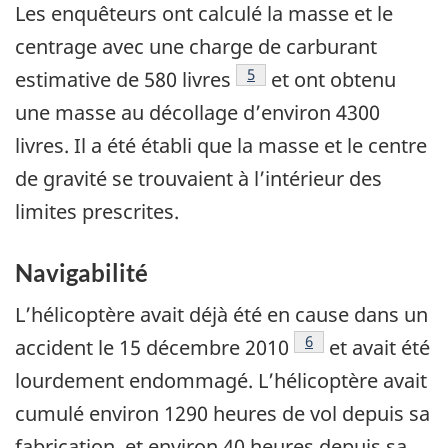
Les enquêteurs ont calculé la masse et le
centrage avec une charge de carburant
Note de bas de page
5
estimative de 580 livres
et ont obtenu
une masse au décollage d’environ 4300
livres. Il a été établi que la masse et le centre
de gravité se trouvaient à l’intérieur des
limites prescrites.
Navigabilité
L’hélicoptère avait déjà été en cause dans un
Note de bas de page
6
accident le 15 décembre 2010
et avait été
lourdement endommagé. L’hélicoptère avait
cumulé environ 1290 heures de vol depuis sa
fabrication, et environ 40 heures depuis sa