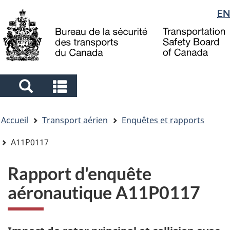
Sélection
EN
Skip
Skip
Passer
to
to
à
de
main
"About
la
la
content
government"
version
langue
HTML
simplifiée
Search
Search
and
and
Vous
menus
menus
Accueil
Transport aérien
Enquêtes et rapports
êtes
ici
A11P0117
Rapport d'enquête
aéronautique A11P0117