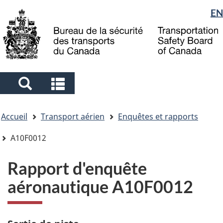
Sélection
EN
Skip
Skip
Passer
to
to
à
de
main
"About
la
la
content
government"
version
langue
HTML
simplifiée
Search
Search
and
and
Vous
menus
menus
Accueil
Transport aérien
Enquêtes et rapports
êtes
ici
A10F0012
Rapport d'enquête
aéronautique A10F0012