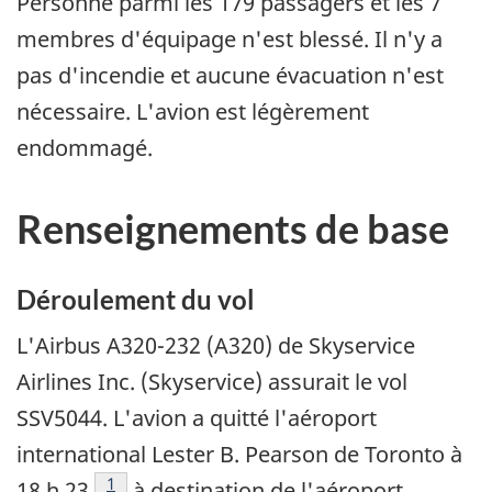
Personne parmi les 179 passagers et les 7
membres d'équipage n'est blessé. Il n'y a
pas d'incendie et aucune évacuation n'est
nécessaire. L'avion est légèrement
endommagé.
Renseignements de base
Déroulement du vol
L'Airbus A320-232 (A320) de Skyservice
Airlines Inc. (Skyservice) assurait le vol
SSV5044. L'avion a quitté l'aéroport
international Lester B. Pearson de Toronto à
Footnote
1
18 h 23
à destination de l'aéroport