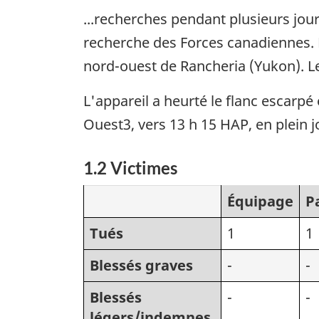
...recherches pendant plusieurs jou
recherche des Forces canadiennes. L
nord-ouest de Rancheria (Yukon). Le
L'appareil a heurté le flanc escarpé
Ouest3, vers 13 h 15 HAP, en plein j
1.2 Victimes
Équipage
P
Tués
1
1
Blessés graves
-
-
Blessés
-
-
légers/indemnes