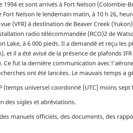
re 1994 et sont arrivés à Fort Nelson (Colombie-Br
e Fort Nelson le lendemain matin, à 10 h 26, heu
 vue (VFR) à destination de Beaver Creek (Yukon). 
installation radio télécommandée (RCO)2 de Wats
n Lake, à 6 000 pieds. Il a demandé et reçu les p
 et il a été avisé de la présence de plafonds IFR
). Ce fut la dernière communication avec l'aéron
echerches ont été lancées. Le mauvais temps a gê
 (temps universel coordonné [UTC] moins sept he
on des sigles et abréviations.
des manuels officiels, des documents, des rapport