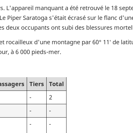
rs. L'appareil manquant a été retrouvé le 18 se
e Piper Saratoga s'était écrasé sur le flanc d'u
s deux occupants ont subi des blessures mortelles
 et rocailleux d'une montagne par 60° 11′ de lati
our, à 6 000 pieds-mer.
assagers
Tiers
Total
-
2
-
-
-
-