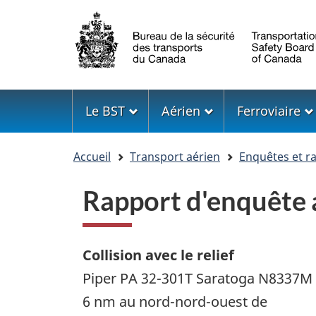
Sélection
de
la
langue
Menu
Le BST
Aérien
Ferroviaire
Vous
Accueil
Transport aérien
Enquêtes et r
êtes
ici
Rapport d'enquêt
Collision avec le relief
Piper PA 32-301T Saratoga N8337M
6 nm au nord-nord-ouest de