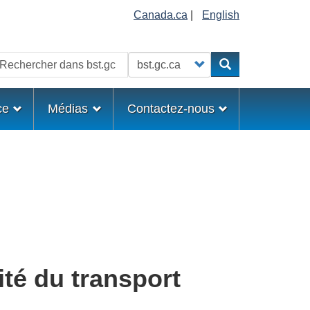
Canada.ca
|
English
echercher
Customize your search
Rechercher
ce
Médias
Contactez-nous
té du transport