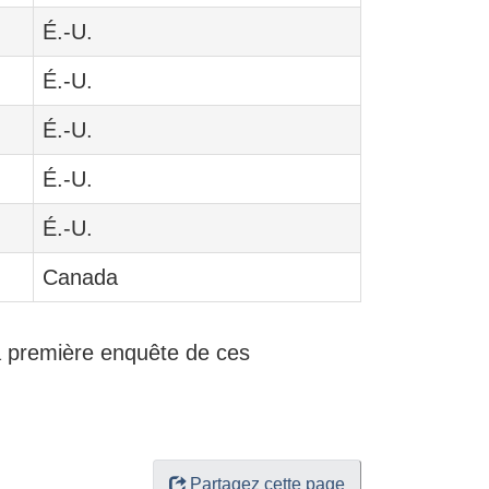
É.-U.
É.-U.
É.-U.
É.-U.
É.-U.
Canada
la première enquête de ces
Partagez cette page