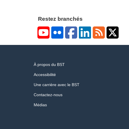
Restez branchés
YouTube
Flickr
Facebook
LinkedIn
RSS
X/Twi
About
À propos du BST
this
site
Accessibilité
Une carrière avec le BST
Contactez-nous
Médias