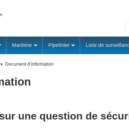
Skip
Skip
Passer
to
to
à
main
"About
la
R
content
government"
version
HTML
simplifiée
Maritime
Pipelinier
Liste de surveillan
Document d'information
mation
sur une question de sécuri