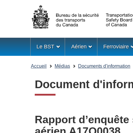
Sélection
de
la
langue
Menu
Le BST
Aérien
Ferroviaire
Vous
Accueil
Médias
Documents d'information
êtes
ici
Document d'infor
Rapport d’enquête 
aérien A17O0038