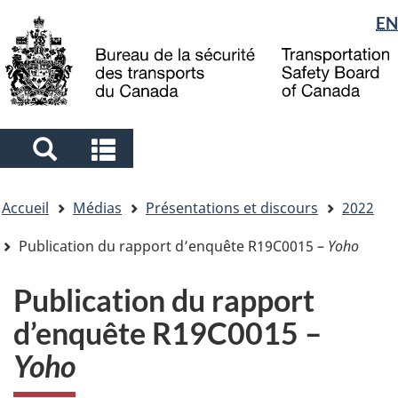
Sélection
EN
Skip
Skip
Passer
to
to
à
de
main
"About
la
la
content
government"
version
langue
HTML
simplifiée
Search
Search
and
and
Vous
menus
menus
Accueil
Médias
Présentations et discours
2022
êtes
ici
Publication du rapport d’enquête R19C0015 –
Yoho
Publication du rapport
d’enquête R19C0015 –
Yoho