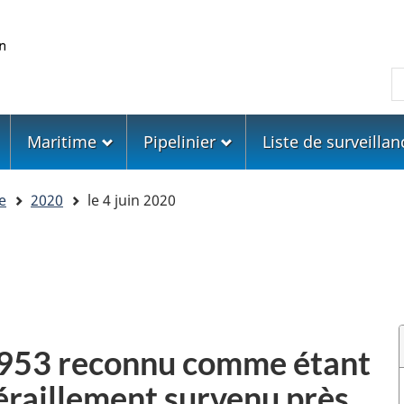
Skip
Skip
Passer
to
to
à
main
"About
la
R
content
government"
version
HTML
simplifiée
Maritime
Pipelinier
Liste de surveillan
e
2020
le 4 juin 2020
 1953 reconnu comme étant
éraillement survenu près