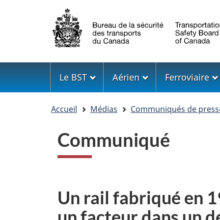
Sélection
de
la
langue
Menu
Le BST
Aérien
Ferroviaire
Vous
Accueil
Médias
Communiqués de press
êtes
ici
Communiqué
Un rail fabriqué en
un facteur dans un d