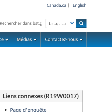
Canada.ca
|
English
echercher
Customize your search
Rechercher
ce
Médias
Contactez-nous
Liens connexes (R19W0017)
Page d'enquête