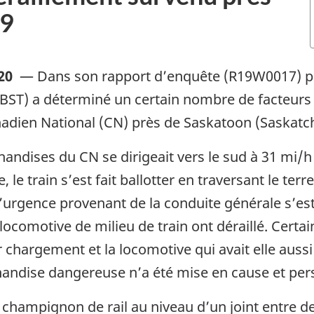
19
20
—
Dans son rapport d’enquête (R19W0017) pub
BST) a déterminé un certain nombre de facteurs q
nadien National (CN) près de Saskatoon (Saskatc
chandises du CN se dirigeait vers le sud à 31 mi
le train s’est fait ballotter en traversant le terr
d’urgence provenant de la conduite générale s’e
ocomotive de milieu de train ont déraillé. Certa
r chargement et la locomotive qui avait elle aussi d
ndise dangereuse n’a été mise en cause et pers
e champignon de rail au niveau d’un joint entre d