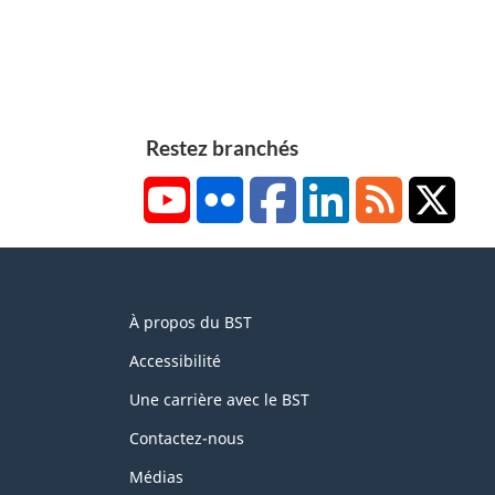
Restez branchés
YouTube
Flickr
Facebook
LinkedIn
RSS
X/Tw
About
À propos du BST
this
site
Accessibilité
Une carrière avec le BST
Contactez-nous
Médias