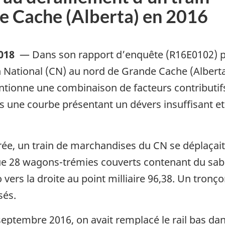
e Cache (Alberta) en 2016
018
—
Dans son rapport d’enquête (R16E0102) pu
 National (CN) au nord de Grande Cache (Alberta)
ionne une combinaison de facteurs contributifs, 
ans une courbe présentant un dévers insuffisant e
rée, un train de marchandises du CN se déplaçait
e 28 wagons-trémies couverts contenant du sabl
ers la droite au point milliaire 96,38. Un tronço
sés.
eptembre 2016, on avait remplacé le rail bas dans 