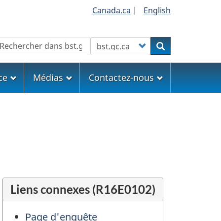
Canada.ca
|
English
echercher
Customize your search
Rechercher
ce
Médias
Contactez-nous
Liens connexes (R16E0102)
Page d'enquête