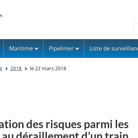
Skip
Skip
Passer
to
to
à
main
"About
la
R
content
government"
version
HTML
simplifiée
Maritime
Pipelinier
Liste de surveillan
e
2018
le 22 mars 2018
tion des risques parmi les
 au déraillement d’un train