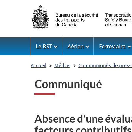
Sélection
de
la
langue
Menu
Le BST
Aérien
Ferroviaire
Vous
Accueil
Médias
Communiqués de press
êtes
ici
Communiqué
Absence d’une évalua
facteurs contributifs