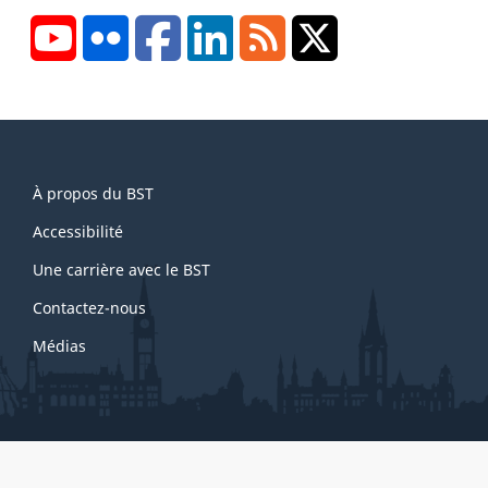
YouTube
Flickr
Facebook
LinkedIn
RSS
X/Twitter
About
À propos du BST
this
site
Accessibilité
Une carrière avec le BST
Contactez-nous
Médias