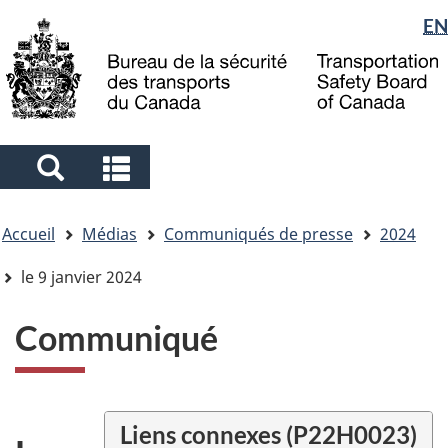
Sélection
EN
Skip
Skip
Passer
to
to
à
de
main
"About
la
la
content
government"
version
langue
HTML
simplifiée
Search
Search
and
and
Vous
menus
menus
Accueil
Médias
Communiqués de presse
2024
êtes
ici
le 9 janvier 2024
Communiqué
Liens connexes (P22H0023)