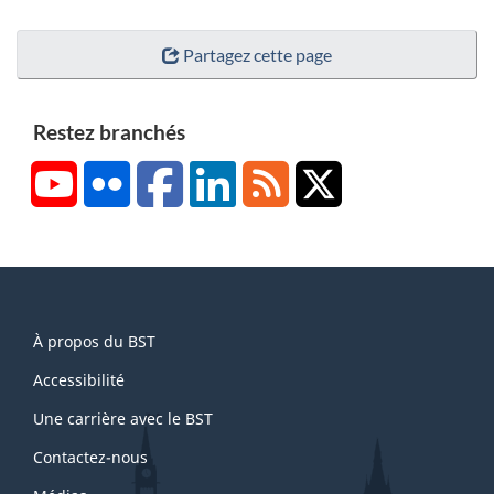
Partagez cette page
Restez branchés
YouTube
Flickr
Facebook
LinkedIn
RSS
X/Twitter
About
À propos du BST
this
site
Accessibilité
Une carrière avec le BST
Contactez-nous