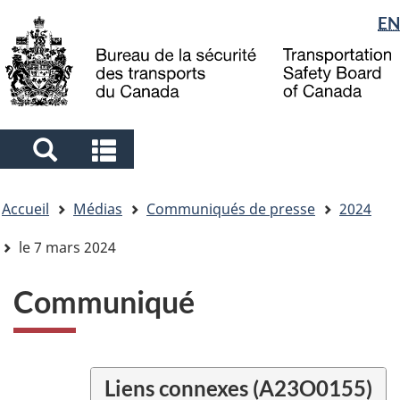
Sélection
EN
Skip
Skip
Passer
to
to
à
de
main
"About
la
la
content
government"
version
langue
HTML
simplifiée
Search
Search
and
and
Vous
menus
menus
Accueil
Médias
Communiqués de presse
2024
êtes
ici
le 7 mars 2024
Communiqué
Liens connexes (A23O0155)