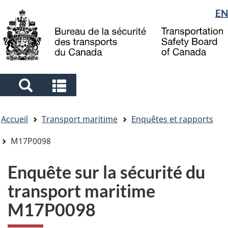
Sélection
EN
Skip
Skip
Passer
to
to
à
de
main
"About
la
la
content
government"
version
langue
HTML
simplifiée
Search
Search
and
and
Vous
menus
menus
Accueil
Transport maritime
Enquêtes et rapports
êtes
ici
M17P0098
Enquête sur la sécurité du
transport maritime
M17P0098