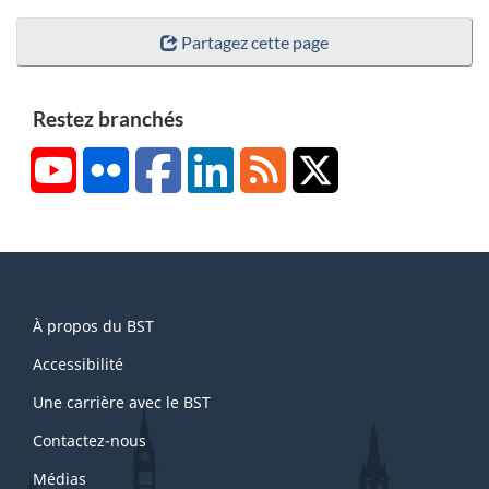
Partagez cette page
Restez branchés
YouTube
Flickr
Facebook
LinkedIn
RSS
X/Twitter
About
À propos du BST
this
site
Accessibilité
Une carrière avec le BST
Contactez-nous
Médias