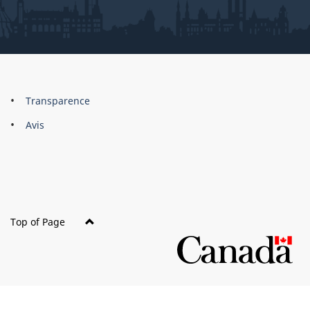
About
Brand
Transparence
this
Avis
site
Top of Page