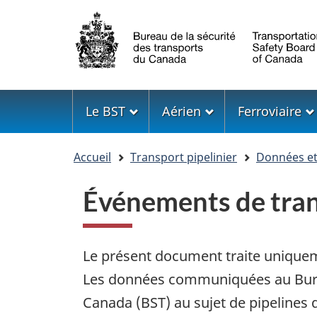
Sélection
de
la
langue
Menu
Le BST
Aérien
Ferroviaire
Vous
Accueil
Transport pipelinier
Données et 
êtes
ici
Événements de tran
Le présent document traite uniquem
Les données communiquées au Burea
Canada (BST) au sujet de pipelines