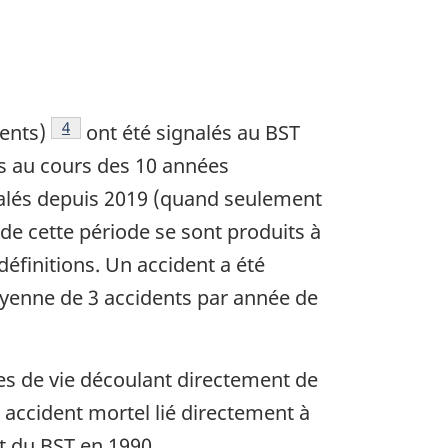
 de page
Note de bas de page
4
ents)
ont été signalés au BST
s au cours des 10 années
nalés depuis 2019 (quand seulement
de cette période se sont produits à
définitions. Un accident a été
oyenne de 3 accidents par année de
es de vie découlant directement de
n accident mortel lié directement à
t du BST en 1990.