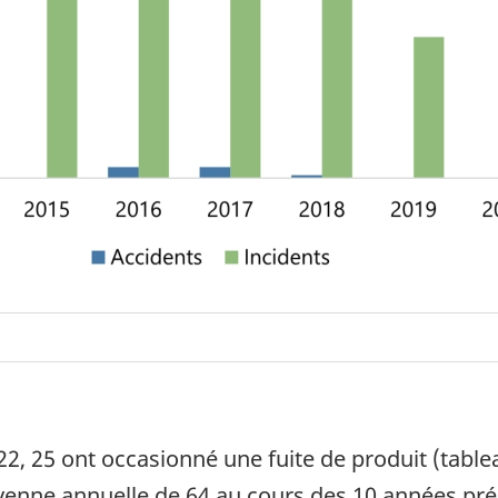
 25 ont occasionné une fuite de produit (tablea
enne annuelle de 64 au cours des 10 années préc