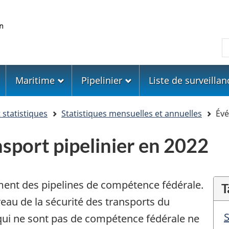
Skip
Skip
Passer
to
to
à
main
"About
la
R
content
government"
version
HTML
simplifiée
Maritime
Pipelinier
Liste de surveillan
statistiques
Statistiques mensuelles et annuelles
Évé
sport pipelinier en 2022
ent des pipelines de compétence fédérale.
T
u de la sécurité des transports du
S
 qui ne sont pas de compétence fédérale ne