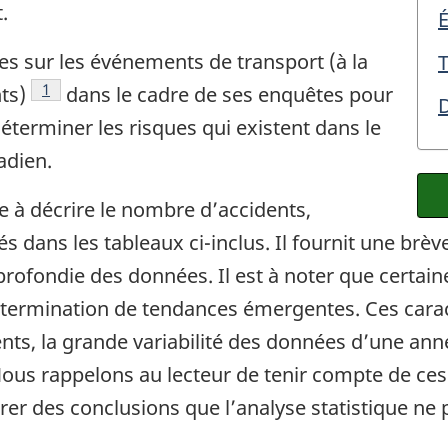
.
É
ées sur les événements de transport (à la
Note de bas de page
1
ts)
dans le cadre de ses enquêtes pour
D
déterminer les risques qui existent dans le
adien.
e à décrire le nombre d’accidents,
s dans les tableaux ci-inclus. Il fournit une brèv
rofondie des données. Il est à noter que certai
 détermination de tendances émergentes. Ces carac
nts, la grande variabilité des données d’une anné
Nous rappelons au lecteur de tenir compte de ces 
irer des conclusions que l’analyse statistique ne