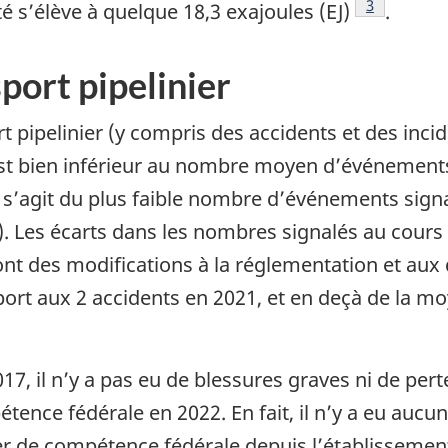
Note de bas
3
é s’élève à quelque 18,3 exajoules (EJ)
.
ort pipelinier
 pipelinier (y compris des accidents et des incid
 est bien inférieur au nombre moyen d’événement
l s’agit du plus faible nombre d’événements sig
. Les écarts dans les nombres signalés au cours 
dont des modifications à la réglementation et aux 
port aux 2 accidents en 2021, et en deçà de la m
, il n’y a pas eu de blessures graves ni de pert
étence fédérale en 2022. En fait, il n’y a eu aucu
ier de compétence fédérale depuis l’établissemen