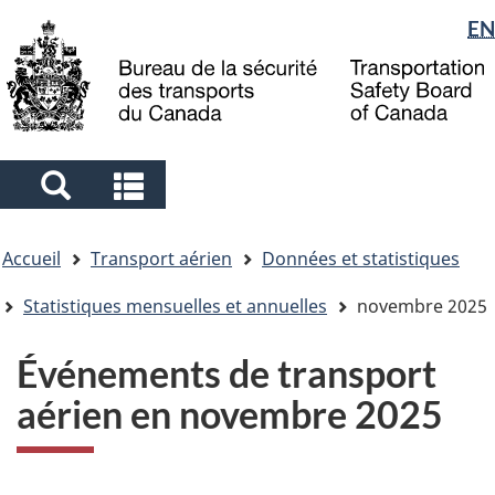
Sélection
EN
Skip
Skip
Passer
to
to
à
de
main
"About
la
la
content
government"
version
langue
HTML
simplifiée
Search
Search
and
and
Vous
menus
menus
Accueil
Transport aérien
Données et statistiques
êtes
ici
Statistiques mensuelles et annuelles
novembre 2025
Événements de transport
aérien en novembre 2025