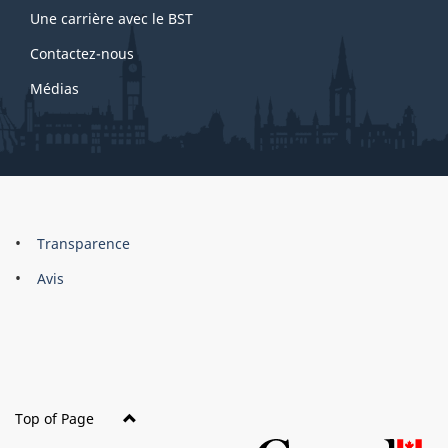
Une carrière avec le BST
Contactez-nous
Médias
About
Brand
Transparence
this
Avis
site
Top of Page