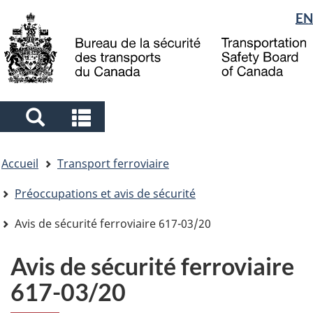
Sélection
EN
Skip
Skip
Passer
to
to
à
de
main
"About
la
la
content
government"
version
langue
HTML
simplifiée
Search
Search
and
and
Vous
menus
menus
Accueil
Transport ferroviaire
êtes
ici
Préoccupations et avis de sécurité
Avis de sécurité ferroviaire 617-03/20
Avis de sécurité ferroviaire
617-03/20