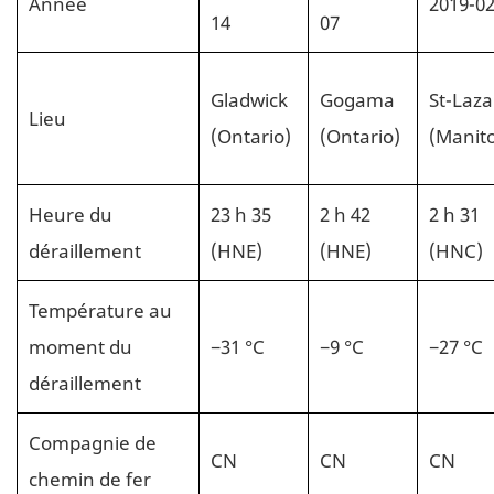
Année
2019-02
14
07
Gladwick
Gogama
St-Laza
Lieu
(Ontario)
(Ontario)
(Manit
Heure du
23 h 35
2 h 42
2 h 31
déraillement
(HNE)
(HNE)
(HNC)
Température au
moment du
−31 °C
−9 °C
−27 °C
déraillement
Compagnie de
CN
CN
CN
chemin de fer