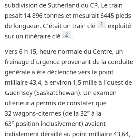
subdivision de Sutherland du CP. Le train
pesait 14 896 tonnes et mesurait 6445 pieds
Note de bas de pa
1
de longueur. C’était un train clé
exploité
Note de bas de page
2
sur un itinéraire clé
.
Vers 6 h 15, heure normale du Centre, un
freinage d’urgence provenant de la conduite
générale a été déclenché vers le point
milliaire 43,4, à environ 1,5 mille à l’ouest de
Guernsey (Saskatchewan). Un examen
ultérieur a permis de constater que
e
32 wagons-citernes (de la 32
à la
e
63
position inclusivement) avaient
initialement déraillé au point milliaire 43,64,