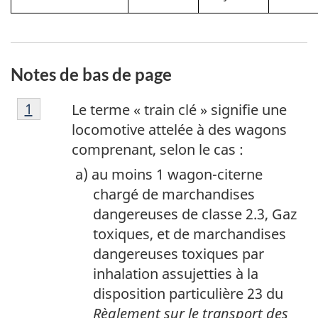
Notes de bas de page
N
Retour à la référence de la note de bas de p
1
Le terme « train clé » signifie une
o
locomotive attelée à des wagons
t
comprenant, selon le cas :
e
au moins 1 wagon-citerne
d
chargé de marchandises
e
dangereuses de classe 2.3, Gaz
b
toxiques, et de marchandises
a
dangereuses toxiques par
s
inhalation assujetties à la
d
disposition particulière 23 du
e
Règlement sur le transport des