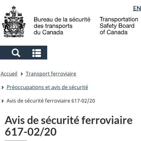
Sélection
EN
Skip
Skip
Passer
to
to
à
de
main
"About
la
la
content
government"
version
langue
HTML
simplifiée
Search
Search
and
and
Vous
menus
menus
Accueil
Transport ferroviaire
êtes
ici
Préoccupations et avis de sécurité
Avis de sécurité ferroviaire 617-02/20
Avis de sécurité ferroviaire
617-02/20