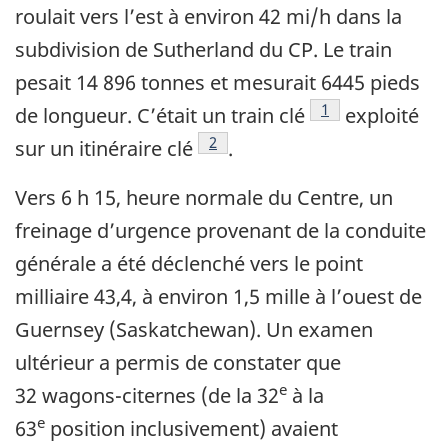
roulait vers l’est à environ 42 mi/h dans la
subdivision de Sutherland du CP. Le train
pesait 14 896 tonnes et mesurait 6445 pieds
Note de bas de pa
1
de longueur. C’était un train clé
exploité
Note de bas de page
2
sur un itinéraire clé
.
Vers 6 h 15, heure normale du Centre, un
freinage d’urgence provenant de la conduite
générale a été déclenché vers le point
milliaire 43,4, à environ 1,5 mille à l’ouest de
Guernsey (Saskatchewan). Un examen
ultérieur a permis de constater que
e
32 wagons-citernes (de la 32
à la
e
63
position inclusivement) avaient