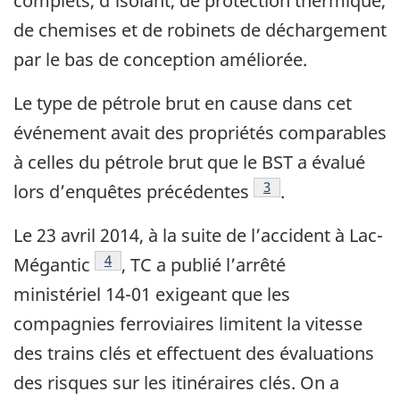
complets, d’isolant, de protection thermique,
de chemises et de robinets de déchargement
par le bas de conception améliorée.
Le type de pétrole brut en cause dans cet
événement avait des propriétés comparables
à celles du pétrole brut que le BST a évalué
Note de bas de page
3
lors d’enquêtes précédentes
.
Le 23 avril 2014, à la suite de l’accident à Lac-
Note de bas de page
4
Mégantic
, TC a publié l’arrêté
ministériel 14-01 exigeant que les
compagnies ferroviaires limitent la vitesse
des trains clés et effectuent des évaluations
des risques sur les itinéraires clés. On a