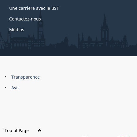
Une carrière avec le BST
Contactez-nous
Médias
About
Brand
Transparence
this
Avis
site
Top of Page