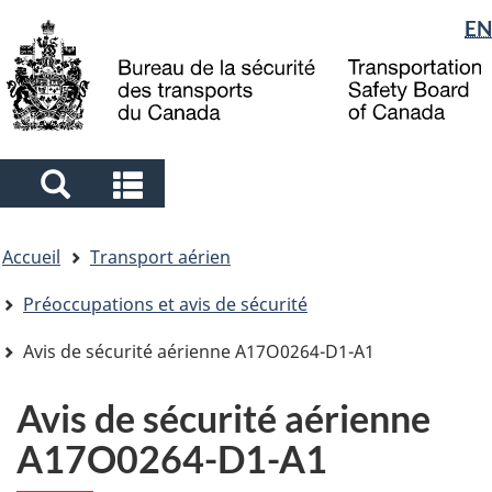
Sélection
EN
Skip
Skip
Passer
to
to
à
de
main
"About
la
la
content
government"
version
langue
HTML
simplifiée
Search
Search
and
and
Vous
menus
menus
Accueil
Transport aérien
êtes
ici
Préoccupations et avis de sécurité
Avis de sécurité aérienne A17O0264-D1-A1
Avis de sécurité aérienne
A17O0264-D1-A1