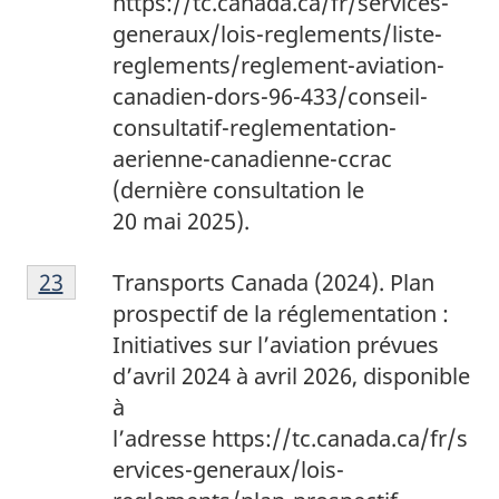
https://tc.canada.ca/fr/services-
generaux/lois-reglements/liste-
reglements/reglement-aviation-
canadien-dors-96-433/conseil-
consultatif-reglementation-
aerienne-canadienne-ccrac
(dernière consultation le
20 mai 2025).
2
Return to footnote
23
referrer
Transports Canada (2024). Plan
3
prospectif de la réglementation :
Initiatives sur l’aviation prévues
d’avril 2024 à avril 2026, disponible
à
l’adresse https://tc.canada.ca/fr/s
ervices-generaux/lois-