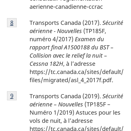
aerienne-canadienne-ccrac
8
Return to footnote
8
referrer
Transports Canada (2017).
Sécurité
aérienne - Nouvelles
(TP185F,
numéro 4/2017)
Examen du
rapport final A1500188 du BST –
Collision avec le relief la nuit –
Cessna 182H
, à l’adresse
https://tc.canada.ca/sites/default/
files/migrated/asl_4_2017f.pdf.
9
Return to footnote
9
referrer
Transports Canada (2019).
Sécurité
aérienne – Nouvelles
(TP185F –
Numéro 1/2019) Astuces pour les
vols de nuit, à l’adresse
https://tc.canada.ca/sites/default/