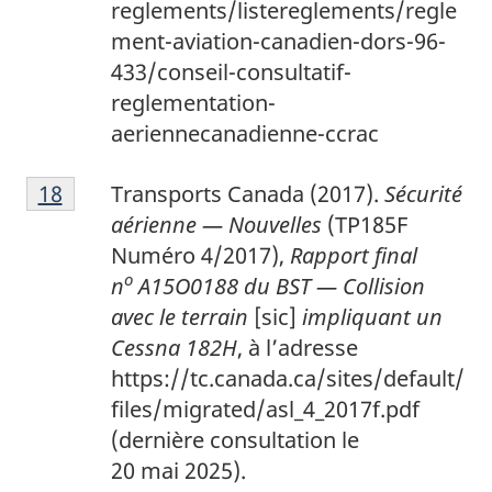
reglements/listereglements/regle
ment-aviation-canadien-dors-96-
433/conseil-consultatif-
reglementation-
aeriennecanadienne-ccrac
1
Return to footnote
18
referrer
Transports Canada (2017).
Sécurité
8
aérienne — Nouvelles
(TP185F
Numéro 4/2017),
Rapport final
o
n
A15O0188 du BST — Collision
avec le terrain
[sic]
impliquant un
Cessna 182H
, à l’adresse
https://tc.canada.ca/sites/default/
files/migrated/asl_4_2017f.pdf
(dernière consultation le
20 mai 2025).