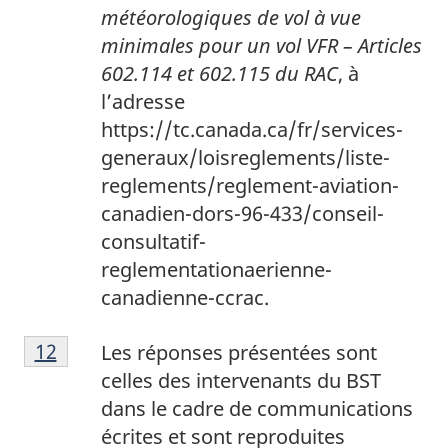
météorologiques de vol à vue
minimales pour un vol VFR – Articles
602.114 et 602.115 du RAC
, à
l’adresse
https://tc.canada.ca/fr/services-
generaux/loisreglements/liste-
reglements/reglement-aviation-
canadien-dors-96-433/conseil-
consultatif-
reglementationaerienne-
canadienne-ccrac.
1
Return to footnote
12
referrer
Les réponses présentées sont
2
celles des intervenants du BST
dans le cadre de communications
écrites et sont reproduites