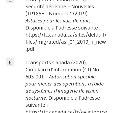
Sécurité aérienne – Nouvelles
(TP185F – Numéro 1/2019) –
Astuces pour les vols de nuit
.
Disponible à l’adresse suivante :
https://tc.canada.ca/sites/default/
files/migrated/asl_01_2019_fr_new
.pdf
6
Return to footnote
6
referrer
Transports Canada (2020).
Circulaire d’information (CI) No
603-001 –
Autorisation spéciale
pour mener des opérations à l’aide
de systèmes d’imagerie de vision
nocturne.
Disponible à l’adresse
suivante :
https://tc.canada.ca/fr/aviation/ce