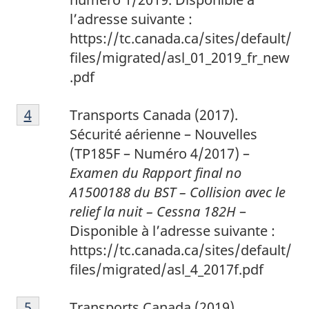
l’adresse suivante :
https://tc.canada.ca/sites/default/
files/migrated/asl_01_2019_fr_new
.pdf
4
Return to footnote
4
referrer
Transports Canada (2017).
Sécurité aérienne – Nouvelles
(TP185F – Numéro 4/2017) –
Examen du Rapport final no
A1500188 du BST – Collision avec le
relief la nuit – Cessna 182H
–
Disponible à l’adresse suivante :
https://tc.canada.ca/sites/default/
files/migrated/asl_4_2017f.pdf
5
Return to footnote
5
referrer
Transports Canada (2019).