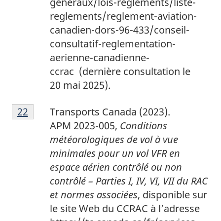
generaux/lois-reglements/liste-
reglements/reglement-aviation-
canadien-dors-96-433/conseil-
consultatif-reglementation-
aerienne-canadienne-
ccrac (dernière consultation le
20 mai 2025).
2
Return to footnote
22
referrer
Transports Canada (2023).
2
APM 2023-005,
Conditions
météorologiques de vol à vue
minimales pour un vol VFR en
espace aérien contrôlé ou non
contrôlé – Parties I, IV, VI, VII du RAC
et normes associées
, disponible sur
le site Web du CCRAC à l’adresse