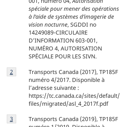
001, numéro 04,
Autorisation
spéciale pour mener des opérations
à l’aide de systèmes d’imagerie de
vision nocturne
, SGDDI no
14249089-CIRCULAIRE
D’INFORMATION 603-001,
NUMÉRO 4, AUTORISATION
SPÉCIALE POUR LES SIVN.
2
Return to footnote
2
referrer
Transports Canada (2017), TP185F
numéro 4/2017. Disponible à
l’adresse suivante :
https://tc.canada.ca/sites/default/
files/migrated/asl_4_2017f.pdf
3
Return to footnote
3
referrer
Transports Canada (2019), TP185F
numéro 1/2019. Disponible à