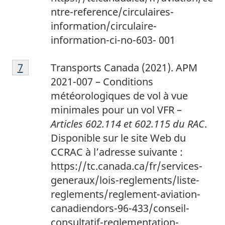
ntre-reference/circulaires-
information/circulaire-
information-ci-no-603- 001
7
Return to footnote
7
referrer
Transports Canada (2021). APM
2021-007 – Conditions
météorologiques de vol à vue
minimales pour un vol VFR –
Articles 602.114 et 602.115 du RAC
.
Disponible sur le site Web du
CCRAC à l’adresse suivante :
https://tc.canada.ca/fr/services-
generaux/lois-reglements/liste-
reglements/reglement-aviation-
canadiendors-96-433/conseil-
consultatif-reglementation-