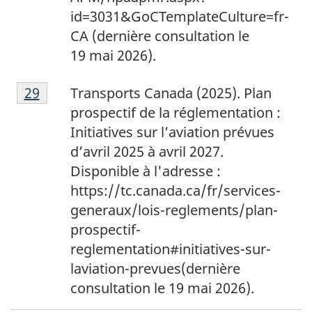
id=3031&GoCTemplateCulture=fr-
CA (dernière consultation le
19 mai 2026).
2
Return to footnote
29
referrer
Transports Canada (2025). Plan
9
prospectif de la réglementation :
Initiatives sur l’aviation prévues
d’avril 2025 à avril 2027.
Disponible à l'adresse :
https://tc.canada.ca/fr/services-
generaux/lois-reglements/plan-
prospectif-
reglementation#initiatives-sur-
laviation-prevues
(dernière
consultation le 19 mai 2026).