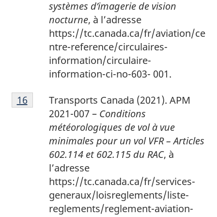
systèmes d’imagerie de vision
nocturne
, à l’adresse
https://tc.canada.ca/fr/aviation/ce
ntre-reference/circulaires-
information/circulaire-
information-ci-no-603- 001.
1
Return to footnote
16
referrer
Transports Canada (2021). APM
6
2021-007 –
Conditions
météorologiques de vol à vue
minimales pour un vol VFR – Articles
602.114 et 602.115 du RAC
, à
l’adresse
https://tc.canada.ca/fr/services-
generaux/loisreglements/liste-
reglements/reglement-aviation-