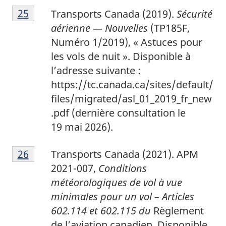
2
Return to footnote
25
referrer
Transports Canada (2019).
Sécurité
5
aérienne — Nouvelles
(TP185F,
Numéro 1/2019), « Astuces pour
les vols de nuit ».
Disponible à
l’adresse suivante :
https://tc.canada.ca/sites/default/
files/migrated/asl_01_2019_fr_new
.pdf (dernière consultation le
19 mai 2026).
2
Return to footnote
26
referrer
Transports Canada (2021). APM
6
2021-007,
Conditions
météorologiques de vol à vue
minimales pour un vol – Articles
602.114 et 602.115 du
Règlement
de l’aviation canadien. Disponible