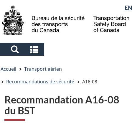
Sélection
EN
Skip
Skip
Passer
to
to
à
de
main
"About
la
la
content
government"
version
langue
HTML
simplifiée
Search
Search
and
and
Vous
menus
menus
Accueil
Transport aérien
êtes
ici
Recommandations de sécurité
A16-08
Recommandation A16-08
du BST