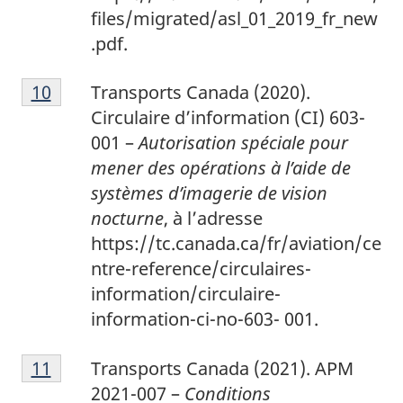
files/migrated/asl_01_2019_fr_new
.pdf.
1
Return to footnote
10
referrer
Transports Canada (2020).
0
Circulaire d’information (CI) 603-
001 –
Autorisation spéciale pour
mener des opérations à l’aide de
systèmes d’imagerie de vision
nocturne
, à l’adresse
https://tc.canada.ca/fr/aviation/ce
ntre-reference/circulaires-
information/circulaire-
information-ci-no-603- 001.
1
Return to footnote
11
referrer
Transports Canada (2021). APM
1
2021-007 –
Conditions