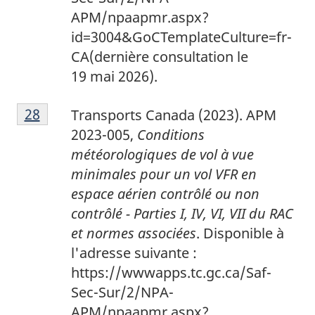
APM/npaapmr.aspx?
id=3004&GoCTemplateCulture=fr-
CA
(dernière consultation le
19 mai 2026).
2
Return to footnote
28
referrer
Transports Canada (2023). APM
8
2023-005,
Conditions
météorologiques de vol à vue
minimales pour un vol VFR en
espace aérien contrôlé ou non
contrôlé - Parties I, IV, VI, VII du RAC
et normes associées
.
Disponible à
l'adresse suivante :
https://wwwapps.tc.gc.ca/Saf-
Sec-Sur/2/NPA-
APM/npaapmr.aspx?