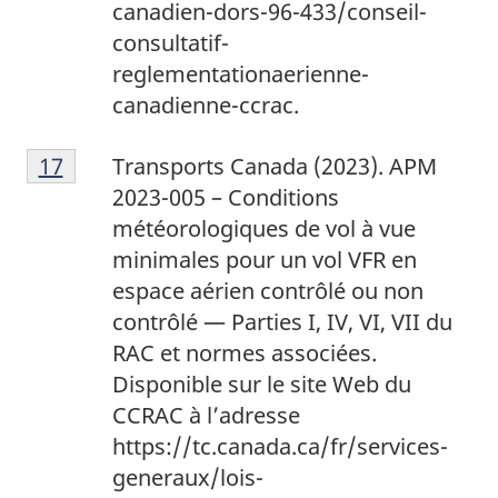
canadien-dors-96-433/conseil-
consultatif-
reglementationaerienne-
canadienne-ccrac.
1
Return to footnote
17
referrer
Transports Canada (2023). APM
7
2023-005 – Conditions
météorologiques de vol à vue
minimales pour un vol VFR en
espace aérien contrôlé ou non
contrôlé — Parties I, IV, VI, VII du
RAC et normes associées.
Disponible sur le site Web du
CCRAC à l’adresse
https://tc.canada.ca/fr/services-
generaux/lois-