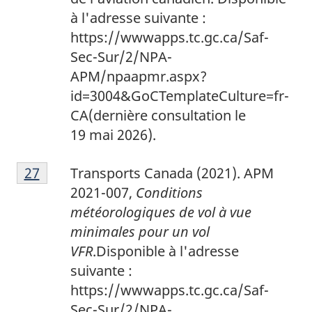
à l'adresse suivante :
https://wwwapps.tc.gc.ca/Saf-
Sec-Sur/2/NPA-
APM/npaapmr.aspx?
id=3004&GoCTemplateCulture=fr-
CA
(dernière consultation le
19 mai 2026).
2
Return to footnote
27
referrer
Transports Canada (2021). APM
7
2021-007,
Conditions
météorologiques de vol à vue
minimales pour un vol
VFR
.Disponible à l'adresse
suivante :
https://wwwapps.tc.gc.ca/Saf-
Sec-Sur/2/NPA-