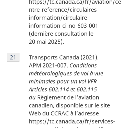
https://tc.canada.ca/fr/aviation/ce
ntre-reference/circulaires-
information/circulaire-
information-ci-no-603-001
(dernière consultation le
20 mai 2025).
2
Return to footnote
21
referrer
Transports Canada (2021).
1
APM 2021-007,
Conditions
météorologiques de vol à vue
minimales pour un vol VFR –
Articles 602.114 et 602.115
du
Règlement de l’aviation
canadien, disponible sur le site
Web du CCRAC à l’adresse
https://tc.canada.ca/fr/services-