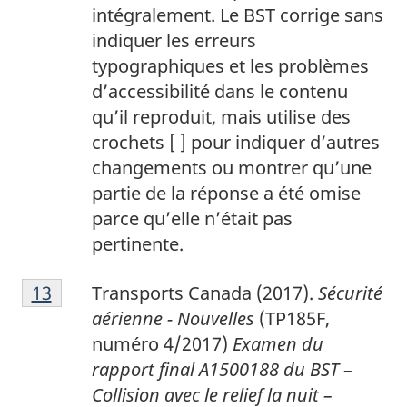
intégralement. Le BST corrige sans
indiquer les erreurs
typographiques et les problèmes
d’accessibilité dans le contenu
qu’il reproduit, mais utilise des
crochets [ ] pour indiquer d’autres
changements ou montrer qu’une
partie de la réponse a été omise
parce qu’elle n’était pas
pertinente.
1
Return to footnote
13
referrer
Transports Canada (2017).
Sécurité
3
aérienne - Nouvelles
(TP185F,
numéro 4/2017)
Examen du
rapport final A1500188 du BST –
Collision avec le relief la nuit –