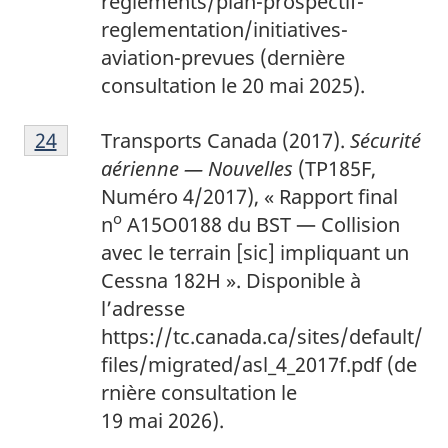
reglements/plan-prospectif-
reglementation/initiatives-
aviation-prevues (dernière
consultation le 20 mai 2025).
2
Return to footnote
24
referrer
Transports Canada (2017).
Sécurité
4
aérienne — Nouvelles
(TP185F,
Numéro 4/2017), « Rapport final
o
n
A15O0188 du BST — Collision
avec le terrain [sic] impliquant un
Cessna 182H ».
Disponible à
l’adresse
https://tc.canada.ca/sites/default/
files/migrated/asl_4_2017f.pdf
(de
rnière consultation le
19 mai 2026).