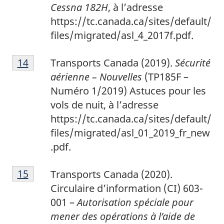
Cessna 182H
, à l’adresse
https://tc.canada.ca/sites/default/
files/migrated/asl_4_2017f.pdf.
1
Return to footnote
14
referrer
Transports Canada (2019).
Sécurité
4
aérienne – Nouvelles
(TP185F –
Numéro 1/2019) Astuces pour les
vols de nuit, à l’adresse
https://tc.canada.ca/sites/default/
files/migrated/asl_01_2019_fr_new
.pdf.
1
Return to footnote
15
referrer
Transports Canada (2020).
5
Circulaire d’information (CI) 603-
001 –
Autorisation spéciale pour
mener des opérations à l’aide de