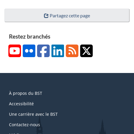
Partagez cette page
Restez branchés
YouTube
Flickr
Facebook
LinkedIn
RSS
X/Twitter
About
À propos du BST
this
site
Accessibilité
Une carrière avec le BST
Contactez-nous