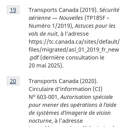
1
Return to footnote
19
referrer
Transports Canada (2019).
Sécurité
9
aérienne — Nouvelles
(TP185F –
Numéro 1/2019),
Astuces pour les
vols de nuit
, à l’adresse
https://tc.canada.ca/sites/default/
files/migrated/asl_01_2019_fr_new
.pdf (dernière consultation le
20 mai 2025).
2
Return to footnote
20
referrer
Transports Canada (2020).
0
Circulaire d’information (CI)
o
N
603-001,
Autorisation spéciale
pour mener des opérations à l’aide
de systèmes d’imagerie de vision
nocturne
, à l’adresse