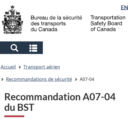
Sélection
EN
Skip
Skip
Passer
to
to
à
de
main
"About
la
la
content
government"
version
langue
HTML
simplifiée
Search
Search
and
and
Vous
menus
menus
Accueil
Transport aérien
êtes
ici
Recommandations de sécurité
A07-04
Recommandation A07-04
du BST