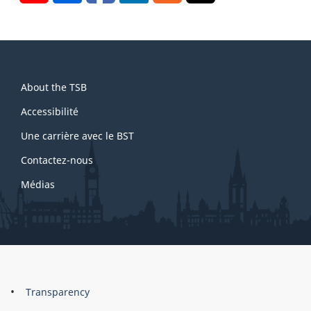
About
About the TSB
this
site
Accessibilité
Une carrière avec le BST
Contactez-nous
Médias
About
Brand
Transparency
this