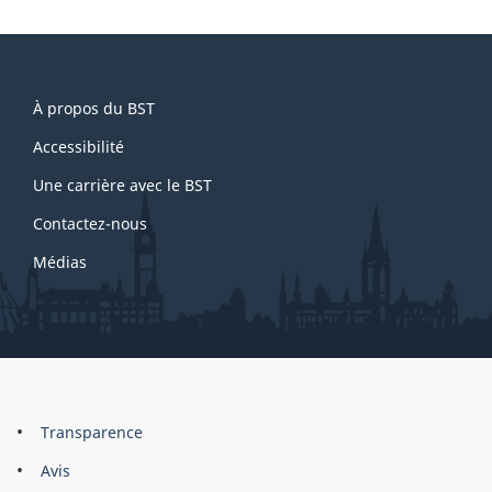
About
À propos du BST
this
site
Accessibilité
Une carrière avec le BST
Contactez-nous
Médias
About
Brand
Transparence
this
Avis
site