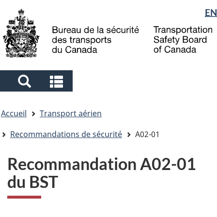
Sélection
EN
Skip
Skip
Passer
to
to
à
de
main
"About
la
la
content
government"
version
langue
HTML
simplifiée
Search
Search
and
and
Vous
menus
menus
Accueil
Transport aérien
êtes
ici
Recommandations de sécurité
A02-01
Recommandation A02-01
du BST