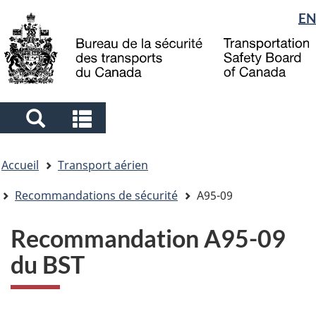
Sélection
EN
Skip
Skip
Passer
to
to
à
de
main
"About
la
la
content
government"
version
langue
HTML
simplifiée
Search
Search
and
and
Vous
menus
menus
Accueil
Transport aérien
êtes
ici
Recommandations de sécurité
A95-09
Recommandation A95-09
du BST