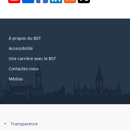
About
À propos du BST
this
site
Accessibilité
Une carrière avec le BST
Contactez-nous
Médias
About
Brand
Transparence