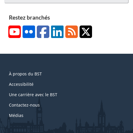
Restez branchés
YouTube
Flickr
Facebook
LinkedIn
RSS
X/Twitter
About
À propos du BST
this
site
Accessibilité
Une carrière avec le BST
Contactez-nous
Médias