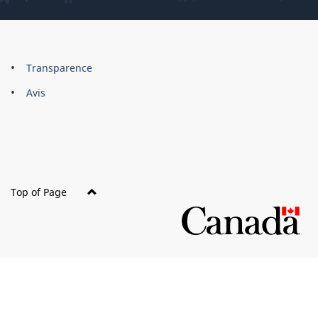
About
Brand
Transparence
this
Avis
site
Top of Page