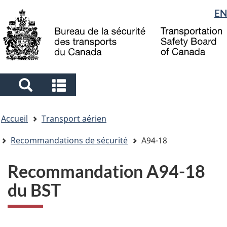
Sélection
EN
Skip
Skip
Passer
to
to
à
de
main
"About
la
la
content
government"
version
langue
HTML
simplifiée
Search
Search
and
and
Vous
menus
menus
Accueil
Transport aérien
êtes
ici
Recommandations de sécurité
A94-18
Recommandation A94-18
du BST