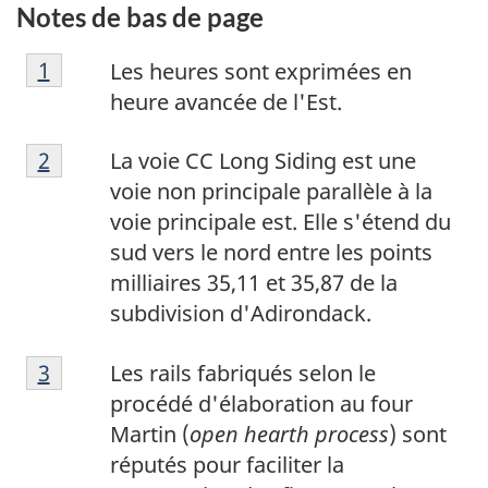
Notes de bas de page
N
Retour à la référence de la note de bas de p
1
Les heures sont exprimées en
o
heure avancée de l'Est.
t
N
e
Retour à la référence de la note de bas de p
2
La voie CC Long Siding est une
o
d
voie non principale parallèle à la
t
e
voie principale est. Elle s'étend du
e
b
sud vers le nord entre les points
d
a
milliaires 35,11 et 35,87 de la
e
s
subdivision d'Adirondack.
b
d
N
a
e
Retour à la référence de la note de bas de p
3
Les rails fabriqués selon le
o
s
p
procédé d'élaboration au four
t
d
a
Martin (
open hearth process
) sont
e
e
g
réputés pour faciliter la
d
p
e