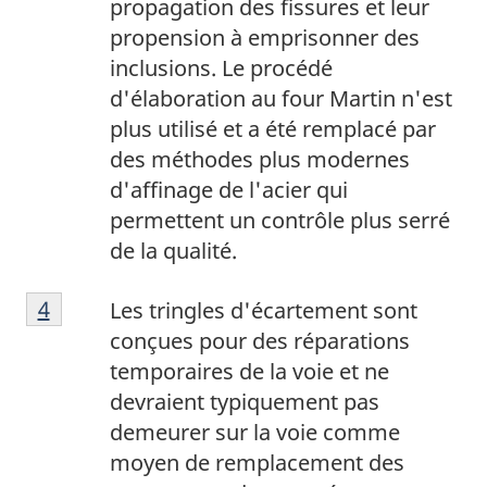
propagation des fissures et leur
e
a
1
propension à emprisonner des
b
g
inclusions. Le procédé
a
e
d'élaboration au four Martin n'est
s
2
plus utilisé et a été remplacé par
d
des méthodes plus modernes
e
d'affinage de l'acier qui
p
permettent un contrôle plus serré
a
de la qualité.
g
N
e
Retour à la référence de la note de bas de p
4
Les tringles d'écartement sont
o
3
conçues pour des réparations
t
temporaires de la voie et ne
e
devraient typiquement pas
d
demeurer sur la voie comme
e
moyen de remplacement des
b