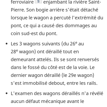
Note de bas de page
6
ferroviaire
enjambant la rivière Saint-
Pierre. Son bogie arrière s'était détaché
lorsque le wagon a percuté l'extrémité du
pont, ce qui a causé des dommages au
coin sud-est du pont.
e
Les 3 wagons suivants (du 26
au
e
28
wagon) ont déraillé tout en
demeurant attelés. Ils se sont renversés
dans le fossé du côté est de la voie. Le
dernier wagon déraillé (le 29e wagon)
s'est immobilisé debout, entre les rails.
L'examen des wagons déraillés n'a révélé
aucun défaut mécanique avant le