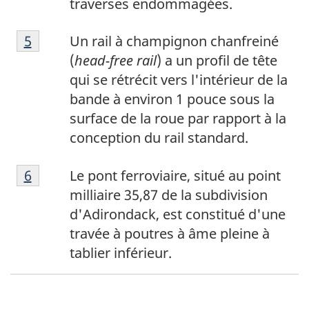
traverses endommagées.
a
N
s
Retour à la référence de la note de bas de p
5
Un rail à champignon chanfreiné
o
d
(
head-free rail
) a un profil de tête
t
e
qui se rétrécit vers l'intérieur de la
e
p
bande à environ 1 pouce sous la
d
a
surface de la roue par rapport à la
e
g
conception du rail standard.
b
e
N
a
4
Retour à la référence de la note de bas de p
6
Le pont ferroviaire, situé au point
o
s
milliaire 35,87 de la subdivision
t
d
d'Adirondack, est constitué d'une
e
e
travée à poutres à âme pleine à
d
p
tablier inférieur.
e
a
b
g
a
e