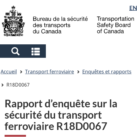
Sélection
EN
Skip
Skip
Passer
to
to
à
de
main
"About
la
la
content
government"
version
langue
HTML
simplifiée
Search
Search
and
and
Vous
menus
menus
Accueil
Transport ferroviaire
Enquêtes et rapports
êtes
ici
R18D0067
Rapport d’enquête sur la
sécurité du transport
ferroviaire R18D0067