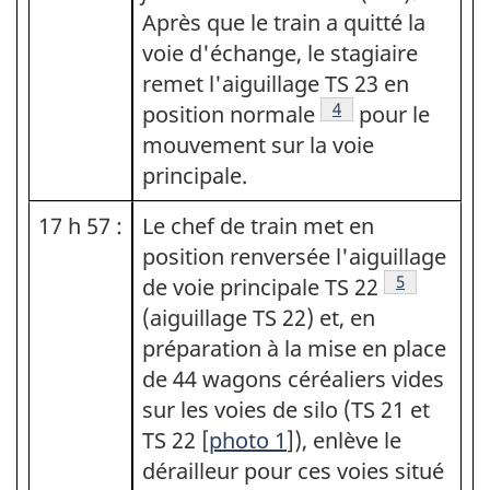
Après que le train a quitté la
voie d'échange, le stagiaire
remet l'aiguillage TS 23 en
Note de bas de page
4
position normale
pour le
mouvement sur la voie
principale.
17 h 57 :
Le chef de train met en
position renversée l'aiguillage
Note de bas
5
de voie principale TS 22
(aiguillage TS 22) et, en
préparation à la mise en place
de 44 wagons céréaliers vides
sur les voies de silo (TS 21 et
TS 22 [
photo 1
]), enlève le
dérailleur pour ces voies situé