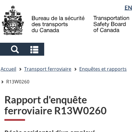
Sélection
EN
Skip
Skip
Passer
to
to
à
de
main
"About
la
la
content
government"
version
langue
HTML
simplifiée
Search
Search
and
and
Vous
menus
menus
Accueil
Transport ferroviaire
Enquêtes et rapports
êtes
ici
R13W0260
Rapport d'enquête
ferroviaire R13W0260