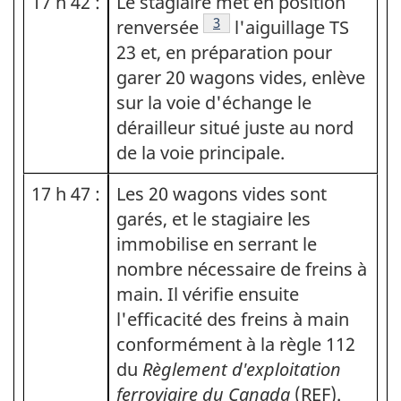
17 h 42 :
Le stagiaire met en position
Note de bas de page
3
renversée
l'aiguillage TS
23 et, en préparation pour
garer 20 wagons vides, enlève
sur la voie d'échange le
dérailleur situé juste au nord
de la voie principale.
17 h 47 :
Les 20 wagons vides sont
garés, et le stagiaire les
immobilise en serrant le
nombre nécessaire de freins à
main. Il vérifie ensuite
l'efficacité des freins à main
conformément à la règle 112
du
Règlement d'exploitation
ferroviaire du Canada
(REF).