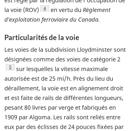
est régie par la régulation de l'occupation de
Note de bas de page
4
la voie (ROV)
en vertu du
Règlement
d'exploitation ferroviaire du Canada.
Particularités de la voie
Les voies de la subdivision Lloydminster sont
désignées comme des voies de catégorie 2
Note de bas de page
5
sur lesquelles la vitesse maximale
autorisée est de 25 mi/h. Près du lieu du
déraillement, la voie est en alignement droit
et est faite de rails de différentes longueurs,
pesant 80 livres par verge et fabriqués en
1909 par Algoma. Les rails sont reliés entre
eux par des éclisses de 24 pouces fixées par