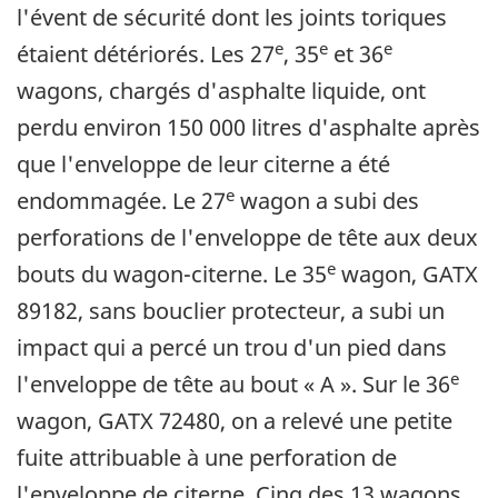
l'évent de sécurité dont les joints toriques
e
e
e
étaient détériorés. Les 27
, 35
et 36
wagons, chargés d'asphalte liquide, ont
perdu environ 150 000 litres d'asphalte après
que l'enveloppe de leur citerne a été
e
endommagée. Le 27
wagon a subi des
perforations de l'enveloppe de tête aux deux
e
bouts du wagon-citerne. Le 35
wagon, GATX
89182, sans bouclier protecteur, a subi un
impact qui a percé un trou d'un pied dans
e
l'enveloppe de tête au bout « A ». Sur le 36
wagon, GATX 72480, on a relevé une petite
fuite attribuable à une perforation de
l'enveloppe de citerne. Cinq des 13 wagons