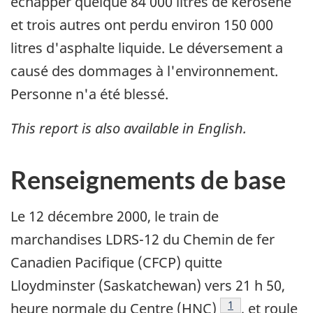
échapper quelque 84 000 litres de kérosène
et trois autres ont perdu environ 150 000
litres d'asphalte liquide. Le déversement a
causé des dommages à l'environnement.
Personne n'a été blessé.
This report is also available in English.
Renseignements de base
Le 12 décembre 2000, le train de
marchandises LDRS-12 du Chemin de fer
Canadien Pacifique (CFCP) quitte
Lloydminster (Saskatchewan) vers 21 h 50,
Note de bas de p
1
heure normale du Centre (HNC)
, et roule