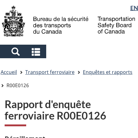
Sélection
EN
Skip
Skip
Passer
to
to
à
de
main
"About
la
la
content
government"
version
langue
HTML
simplifiée
Search
Search
and
and
Vous
menus
menus
Accueil
Transport ferroviaire
Enquêtes et rapports
êtes
ici
R00E0126
Rapport d'enquête
ferroviaire R00E0126