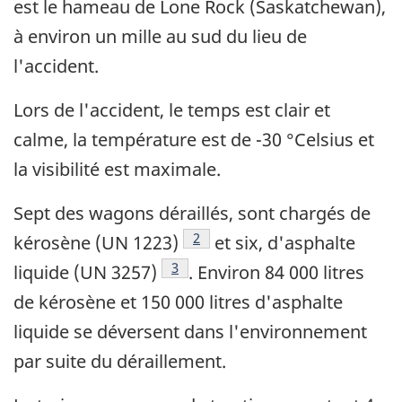
est le hameau de Lone Rock (Saskatchewan),
à environ un mille au sud du lieu de
l'accident.
Lors de l'accident, le temps est clair et
calme, la température est de -30 °Celsius et
la visibilité est maximale.
Sept des wagons déraillés, sont chargés de
Note de bas de page
2
kérosène (UN 1223)
et six, d'asphalte
Note de bas de page
3
liquide (UN 3257)
. Environ 84 000 litres
de kérosène et 150 000 litres d'asphalte
liquide se déversent dans l'environnement
par suite du déraillement.