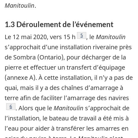
Manitoulin
.
1.3 Déroulement de l’événement
Note de bas de page
5
Le 12 mai 2020, vers 15 h
, le
Manitoulin
s’approchait d’une installation riveraine près
de Sombra (Ontario), pour décharger de la
pierre et effectuer un transfert d’équipage
(annexe A). À cette installation, il n’y a pas de
quai, mais il y a des chaînes d’amarrage à
terre afin de faciliter l’amarrage des navires
Note de bas de page
6
. Alors que le
Manitoulin
s’approchait de
l’installation, le bateau de travail a été mis à
l’eau pour aider à transférer les amarres en