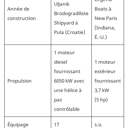
Uljanik
Année de
Boats à
Brodogradiliste
construction
New Paris
Shipyard à
(Indiana,
Pula (Croatie)
É.-U.)
1 moteur
diesel
1 moteur
fournissant
extérieur
Propulsion
6050 kW avec
fournissant
une hélice à
3,7 kW
pas
(5 hp)
contrôlable
Équipage
17
s.o.