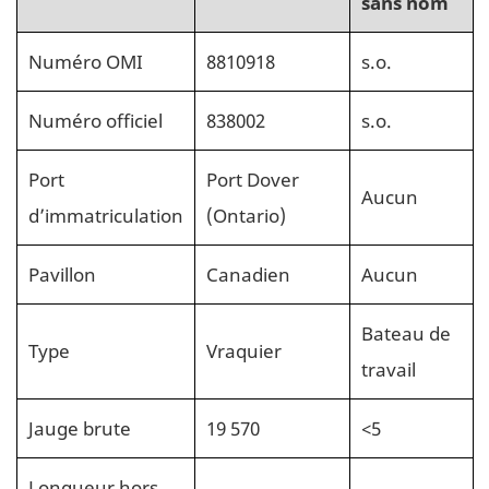
sans nom
Numéro OMI
8810918
s.o.
Numéro officiel
838002
s.o.
Port
Port Dover
Aucun
d’immatriculation
(Ontario)
Pavillon
Canadien
Aucun
Bateau de
Type
Vraquier
travail
Jauge brute
19 570
<5
Longueur hors