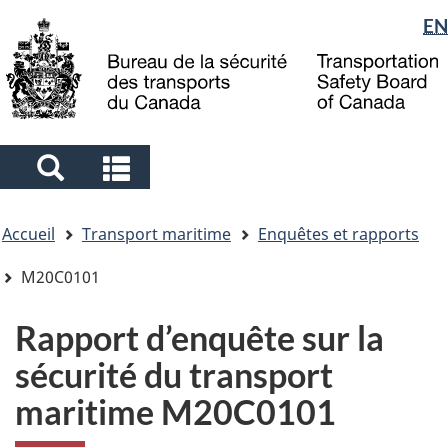
Sélection
EN
Skip
Skip
Passer
to
to
à
de
main
"About
la
la
content
government"
version
langue
HTML
simplifiée
Search
Search
and
and
Vous
menus
menus
Accueil
Transport maritime
Enquêtes et rapports
êtes
ici
M20C0101
Rapport d’enquête sur la
sécurité du transport
maritime M20C0101