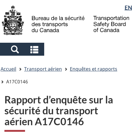
Sélection
EN
Skip
Skip
Passer
to
to
à
de
main
"About
la
la
content
government"
version
langue
HTML
simplifiée
Search
Search
and
and
Vous
menus
menus
Accueil
Transport aérien
Enquêtes et rapports
êtes
ici
A17C0146
Rapport d’enquête sur la
sécurité du transport
aérien A17C0146