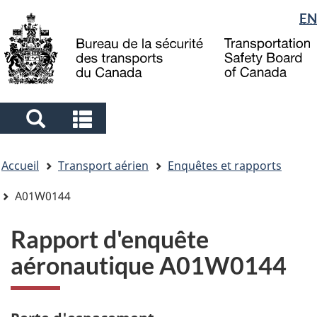
Sélection
EN
Skip
Skip
Passer
to
to
à
de
main
"About
la
la
content
government"
version
langue
HTML
simplifiée
Search
Search
and
and
Vous
menus
menus
Accueil
Transport aérien
Enquêtes et rapports
êtes
ici
A01W0144
Rapport d'enquête
aéronautique A01W0144