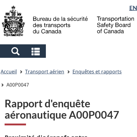
Sélection
EN
Skip
Skip
Passer
to
to
à
de
main
"About
la
la
content
government"
version
langue
HTML
simplifiée
Search
Search
and
and
Vous
menus
menus
Accueil
Transport aérien
Enquêtes et rapports
êtes
ici
A00P0047
Rapport d'enquête
aéronautique A00P0047