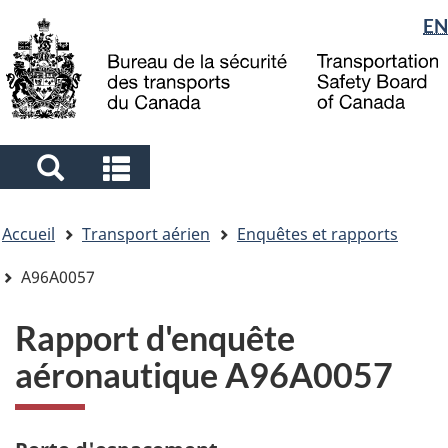
Sélection
EN
Skip
Skip
Passer
to
to
à
de
main
"About
la
la
content
government"
version
langue
HTML
simplifiée
Search
Search
and
and
Vous
menus
menus
Accueil
Transport aérien
Enquêtes et rapports
êtes
ici
A96A0057
Rapport d'enquête
aéronautique A96A0057