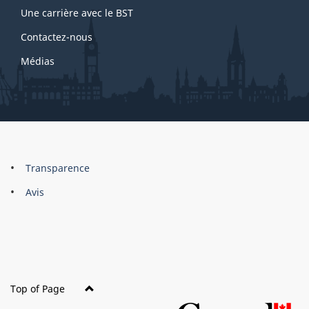
Une carrière avec le BST
Contactez-nous
Médias
About
Brand
Transparence
this
Avis
site
Top of Page