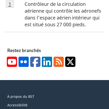
N
Retour à la référence de la note de bas de p
1
Contrôleur de la circulation
o
aérienne qui contrôle les aéronefs
t
dans l'espace aérien intérieur qui
e
est situé sous 27 000 pieds.
d
e
b
a
Restez branchés
s
YouTube
Flickr
Facebook
LinkedIn
RSS
X/Twitter
d
e
p
a
g
About
e
À propos du BST
this
1
site
Accessibilité