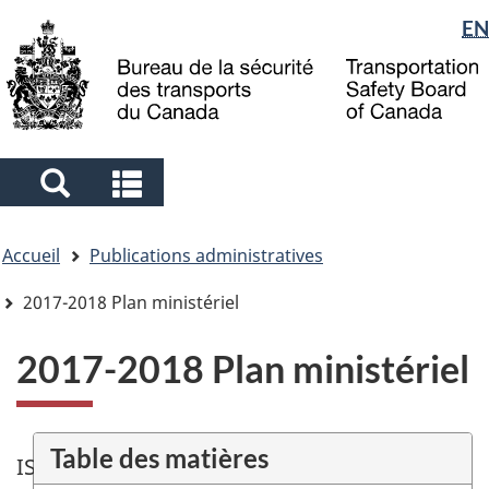
Sélection
EN
Skip
Skip
Passer
to
to
à
de
main
"About
la
la
content
government"
version
langue
HTML
simplifiée
Search
Search
and
and
Vous
menus
menus
Accueil
Publications administratives
êtes
ici
2017-2018 Plan ministériel
2017-2018 Plan ministériel
Table des matières
ISSN 2371-798X